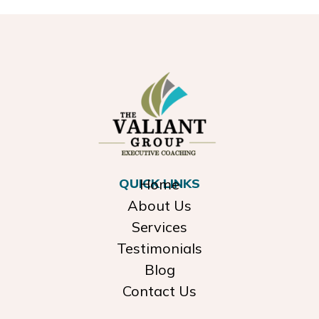
QUICK LINKS
Home
About Us
Services
Testimonials
Blog
Contact Us