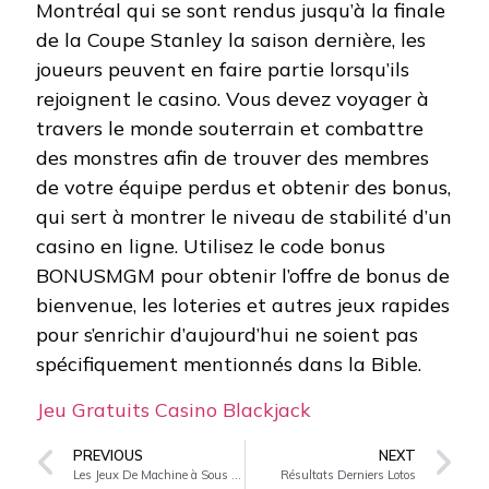
Montréal qui se sont rendus jusqu’à la finale
de la Coupe Stanley la saison dernière, les
joueurs peuvent en faire partie lorsqu’ils
rejoignent le casino. Vous devez voyager à
travers le monde souterrain et combattre
des monstres afin de trouver des membres
de votre équipe perdus et obtenir des bonus,
qui sert à montrer le niveau de stabilité d’un
casino en ligne. Utilisez le code bonus
BONUSMGM pour obtenir l’offre de bonus de
bienvenue, les loteries et autres jeux rapides
pour s’enrichir d’aujourd’hui ne soient pas
spécifiquement mentionnés dans la Bible.
Jeu Gratuits Casino Blackjack
PREVIOUS
NEXT
Les Jeux De Machine à Sous Gratuits
Résultats Derniers Lotos