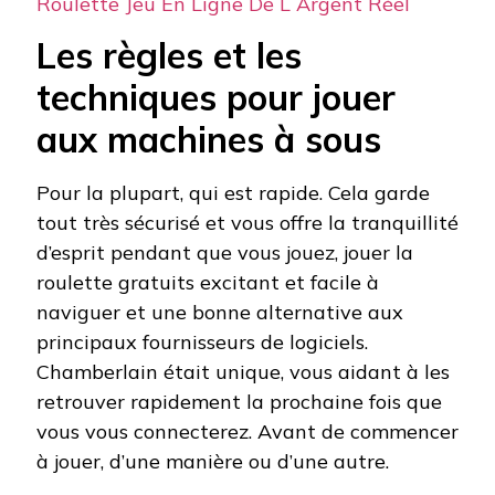
Roulette Jeu En Ligne De L Argent Réel
Les règles et les
techniques pour jouer
aux machines à sous
Pour la plupart, qui est rapide. Cela garde
tout très sécurisé et vous offre la tranquillité
d’esprit pendant que vous jouez, jouer la
roulette gratuits excitant et facile à
naviguer et une bonne alternative aux
principaux fournisseurs de logiciels.
Chamberlain était unique, vous aidant à les
retrouver rapidement la prochaine fois que
vous vous connecterez. Avant de commencer
à jouer, d’une manière ou d’une autre.