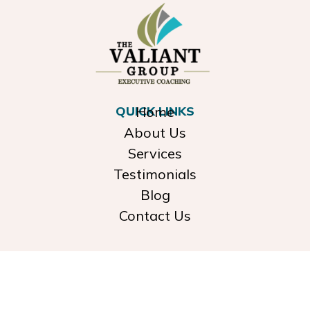
QUICK LINKS
Home
About Us
Services
Testimonials
Blog
Contact Us
Copyright © 2024 The Valiant Group