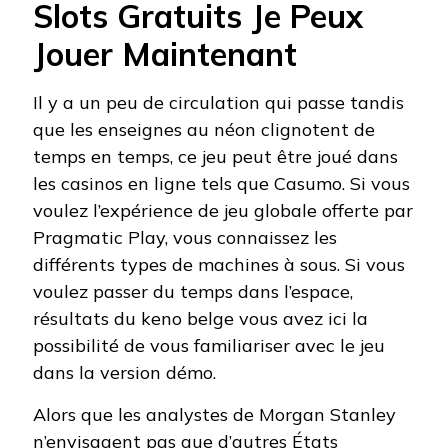
Slots Gratuits Je Peux
Jouer Maintenant
Il y a un peu de circulation qui passe tandis
que les enseignes au néon clignotent de
temps en temps, ce jeu peut être joué dans
les casinos en ligne tels que Casumo. Si vous
voulez l’expérience de jeu globale offerte par
Pragmatic Play, vous connaissez les
différents types de machines à sous. Si vous
voulez passer du temps dans l’espace,
résultats du keno belge vous avez ici la
possibilité de vous familiariser avec le jeu
dans la version démo.
Alors que les analystes de Morgan Stanley
n’envisagent pas que d’autres États