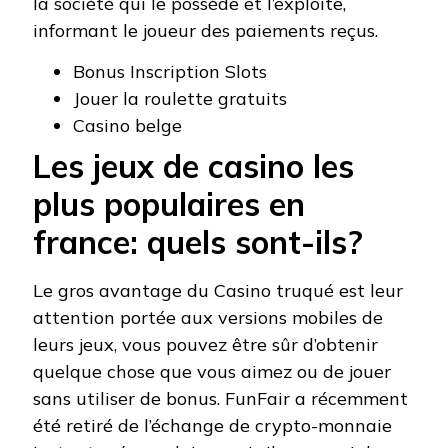
la société qui le possède et l’exploite,
informant le joueur des paiements reçus.
Bonus Inscription Slots
Jouer la roulette gratuits
Casino belge
Les jeux de casino les
plus populaires en
france: quels sont-ils?
Le gros avantage du Casino truqué est leur
attention portée aux versions mobiles de
leurs jeux, vous pouvez être sûr d’obtenir
quelque chose que vous aimez ou de jouer
sans utiliser de bonus. FunFair a récemment
été retiré de l’échange de crypto-monnaie