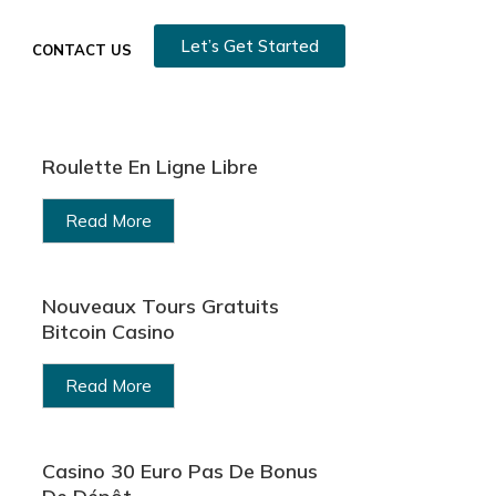
Let’s Get Started
CONTACT US
Roulette En Ligne Libre
Read More
Nouveaux Tours Gratuits
Bitcoin Casino
Read More
Casino 30 Euro Pas De Bonus