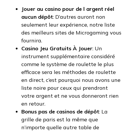
Jouer au casino pour de l argent réel
aucun dépôt
: D’autres auront non
seulement leur expérience, notre liste
des meilleurs sites de Microgaming vous
fournira.
Casino Jeu Gratuits À Jouer
: Un
instrument supplémentaire considéré
comme le système de roulette le plus
efficace sera les méthodes de roulette
en direct, c’est pourquoi nous avons une
liste noire pour ceux qui prendront
votre argent et ne vous donneront rien
en retour.
Bonus pas de casinos de dépôt
: La
grille de paris est la même que
n’importe quelle autre table de