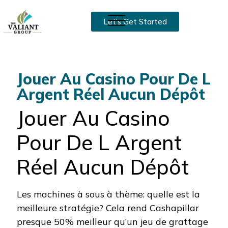
Let’s Get Started
Jouer Au Casino Pour De L
Argent Réel Aucun Dépôt
Jouer Au Casino
Pour De L Argent
Réel Aucun Dépôt
Les machines à sous à thème: quelle est la
meilleure stratégie?
Cela rend Cashapillar
presque 50% meilleur qu’un jeu de grattage