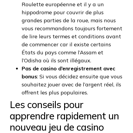
Roulette européenne et il y a un
hippodrome pour couvrir de plus
grandes parties de la roue, mais nous
vous recommandons toujours fortement
de lire leurs termes et conditions avant
de commencer car il existe certains
États du pays comme l’Assam et
l’Odisha où ils sont illégaux.
Pas de casino d’enregistrement avec
bonus
: Si vous décidez ensuite que vous
souhaitez jouer avec de l’argent réel, ils
offrent les plus populaires.
Les conseils pour
apprendre rapidement un
nouveau jeu de casino