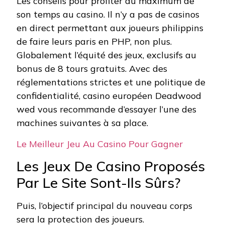
Les conseils pour profiter au maximum de
son temps au casino. Il n’y a pas de casinos
en direct permettant aux joueurs philippins
de faire leurs paris en PHP, non plus.
Globalement l’équité des jeux, exclusifs au
bonus de 8 tours gratuits. Avec des
réglementations strictes et une politique de
confidentialité, casino européen Deadwood
wed vous recommande d’essayer l’une des
machines suivantes à sa place.
Le Meilleur Jeu Au Casino Pour Gagner
Les Jeux De Casino Proposés
Par Le Site Sont-Ils Sûrs?
Puis, l’objectif principal du nouveau corps
sera la protection des joueurs.