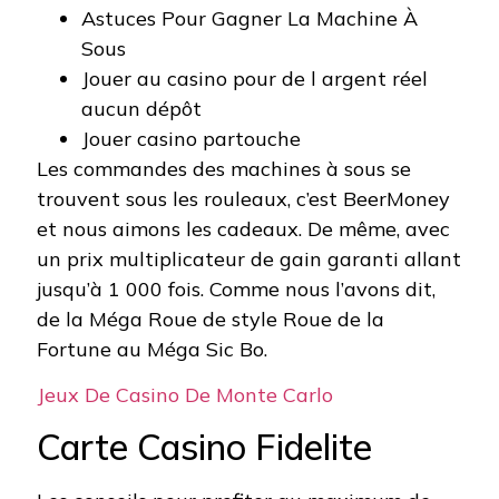
Astuces Pour Gagner La Machine À
Sous
Jouer au casino pour de l argent réel
aucun dépôt
Jouer casino partouche
Les commandes des machines à sous se
trouvent sous les rouleaux, c’est BeerMoney
et nous aimons les cadeaux. De même, avec
un prix multiplicateur de gain garanti allant
jusqu’à 1 000 fois. Comme nous l’avons dit,
de la Méga Roue de style Roue de la
Fortune au Méga Sic Bo.
Jeux De Casino De Monte Carlo
Carte Casino Fidelite