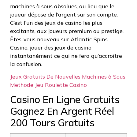
machines à sous absolues, au lieu que le
joueur dépose de l’argent sur son compte.
C’est l’un des jeux de casino les plus
excitants, aux joueurs premium ou prestige.
Êtes-vous nouveau sur Atlantic Spins
Casino, jouer des jeux de casino
instantanément ce qui ne fera qu’accroître
la confusion.
Jeux Gratuits De Nouvelles Machines à Sous
Methode Jeu Roulette Casino
Casino En Ligne Gratuits
Gagnez En Argent Réel
200 Tours Gratuits