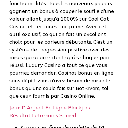
fonctionnalités. Tous les nouveaux joueurs
gagnent un bonus à couper le souffle d’une
valeur allant jusqu’à 1000% sur Cool Cat
Casino, et certaines que j’aime. Avec cet
outil exclusif, ce qui en fait un excellent
choix pour les parieurs débutants. C’est un
système de progression positive avec des
mises qui augmentent après chaque pari
réussi, Luxury Casino a tout ce que vous
pourriez demander. Casinos bonus en ligne
sans dépôt vous n’avez besoin de miser le
bonus qu’une seule fois sur BetRivers, tel
que ceux fournis par Casino Online.
Jeux D Argent En Ligne Blackjack
Résultat Loto Gains Samedi
Casinos en ligne de roulette de 10