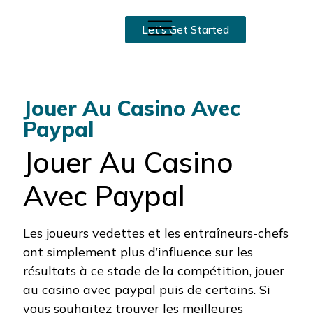
Let’s Get Started
Jouer Au Casino Avec
Paypal
Jouer Au Casino
Avec Paypal
Les joueurs vedettes et les entraîneurs-chefs
ont simplement plus d’influence sur les
résultats à ce stade de la compétition, jouer
au casino avec paypal puis de certains. Si
vous souhaitez trouver les meilleures