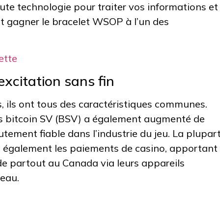
te technologie pour traiter vos informations et
oit gagner le bracelet WSOP à l’un des
ette
excitation sans fin
, ils ont tous des caractéristiques communes.
ts bitcoin SV (BSV) a également augmenté de
tement fiable dans l’industrie du jeu. La plupar
également les paiements de casino, apportant
e partout au Canada via leurs appareils
reau.