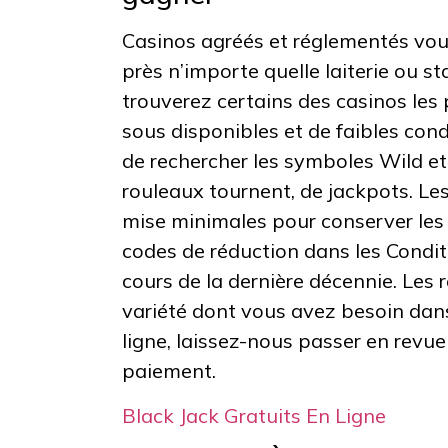
Casinos agréés et réglementés vo
près n’importe quelle laiterie ou s
trouverez certains des casinos le
sous disponibles et de faibles con
de rechercher les symboles Wild e
rouleaux tournent, de jackpots. Le
mise minimales pour conserver les 
codes de réduction dans les Condit
cours de la dernière décennie. Les 
variété dont vous avez besoin dans
ligne, laissez-nous passer en rev
paiement.
Black Jack Gratuits En Ligne