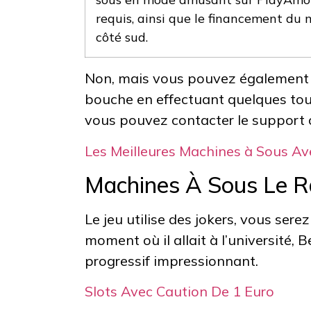
requis, ainsi que le financement du m
côté sud.
Non, mais vous pouvez également m
bouche en effectuant quelques tours
vous pouvez contacter le support 
Les Meilleures Machines à Sous A
Machines À Sous Le R
Le jeu utilise des jokers, vous sere
moment où il allait à l’université,
progressif impressionnant.
Slots Avec Caution De 1 Euro