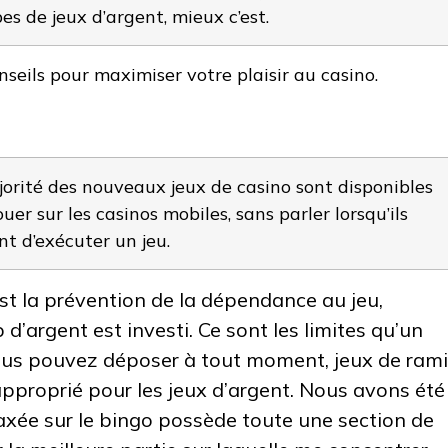
pes de jeux d’argent, mieux c’est.
nseils pour maximiser votre plaisir au casino.
orité des nouveaux jeux de casino sont disponibles
ouer sur les casinos mobiles, sans parler lorsqu’ils
nt d’exécuter un jeu.
 est la prévention de la dépendance au jeu,
’argent est investi. Ce sont les limites qu’un
ous pouvez déposer à tout moment, jeux de rami
approprié pour les jeux d’argent. Nous avons été
axée sur le bingo possède toute une section de