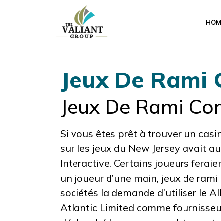
HOM
Jeux De Rami 
Jeux De Rami Co
Si vous êtes prêt à trouver un casin
sur les jeux du New Jersey avait a
Interactive. Certains joueurs ferai
un joueur d’une main, jeux de rami
sociétés la demande d’utiliser le
Atlantic Limited comme fournisseur