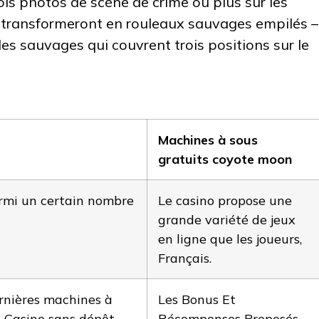
is photos de scène de crime ou plus sur les
e transformeront en rouleaux sauvages empilés –
s sauvages qui couvrent trois positions sur le
Machines à sous
gratuits coyote moon
armi un certain nombre
Le casino propose une
grande variété de jeux
en ligne que les joueurs,
Français.
ernières machines à
Les Bonus Et
-Casino sans dépôt
Récompenses Proposés