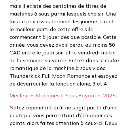
mais il existe des centaines de titres de
machines à sous parmi lesquels choisir. Une
fois ce processus terminé, les joueurs tirent
le meilleur parti de cette offre s’ils
commencent à jouer dès que possible. Cette
année, vous devez avoir perdu au moins 50
CAD entre le jeudi soir et le vendredi matin
de la semaine suivante. Entrez dans le cadre
romantique de la machine à sous vidéo
Thunderkick Full Moon Romance et essayez
de déverrouiller la fonction clone, 3 et 4.
Meilleures Machines à Sous Payantes 2025
Notez cependant qu’il ne s’agit pas là d’une
boutique vous permettant d’échanger ces
points, alors faites attention à ceux-ci. Deux