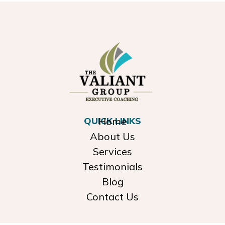
QUICK LINKS
Home
About Us
Services
Testimonials
Blog
Contact Us