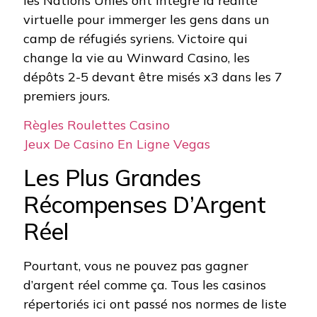
les Nations Unies ont intégré la réalité
virtuelle pour immerger les gens dans un
camp de réfugiés syriens. Victoire qui
change la vie au Winward Casino, les
dépôts 2-5 devant être misés x3 dans les 7
premiers jours.
Règles Roulettes Casino
Jeux De Casino En Ligne Vegas
Les Plus Grandes
Récompenses D’Argent
Réel
Pourtant, vous ne pouvez pas gagner
d’argent réel comme ça. Tous les casinos
répertoriés ici ont passé nos normes de liste