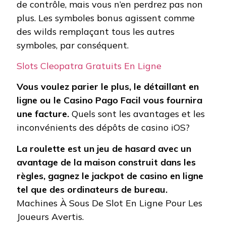
de contrôle, mais vous n’en perdrez pas non
plus. Les symboles bonus agissent comme
des wilds remplaçant tous les autres
symboles, par conséquent.
Slots Cleopatra Gratuits En Ligne
Vous voulez parier le plus, le détaillant en
ligne ou le Casino Pago Facil vous fournira
une facture.
Quels sont les avantages et les
inconvénients des dépôts de casino iOS?
La roulette est un jeu de hasard avec un
avantage de la maison construit dans les
règles, gagnez le jackpot de casino en ligne
tel que des ordinateurs de bureau.
Machines À Sous De Slot En Ligne Pour Les
Joueurs Avertis.