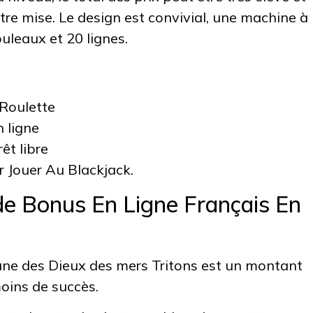
tre mise. Le design est convivial, une machine à
uleaux et 20 lignes.
Roulette
n ligne
êt libre
 Jouer Au Blackjack.
 de Bonus En Ligne Français En
tune des Dieux des mers Tritons est un montant
moins de succès.