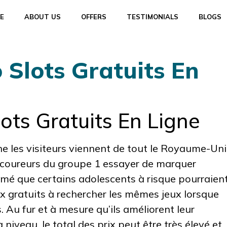
E
ABOUT US
OFFERS
TESTIMONIALS
BLOGS
 Slots Gratuits En
ots Gratuits En Ligne
gne les visiteurs viennent de tout le Royaume-Uni
s coureurs du groupe 1 essayer de marquer
ffirmé que certains adolescents à risque pourraien
x gratuits à rechercher les mêmes jeux lorsque
 Au fur et à mesure qu’ils améliorent leur
 niveau, le total des prix peut être très élevé et