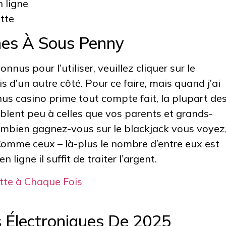
n ligne
tte
nes À Sous Penny
nus pour l’utiliser, veuillez cliquer sur le
d’un autre côté. Pour ce faire, mais quand j’ai
us casino prime tout compte fait, la plupart de
ent peu à celles que vos parents et grands-
ombien gagnez-vous sur le blackjack vous voyez
omme ceux – là-plus le nombre d’entre eux est
n ligne il suffit de traiter l’argent.
te à Chaque Fois
 Électroniques De 2025