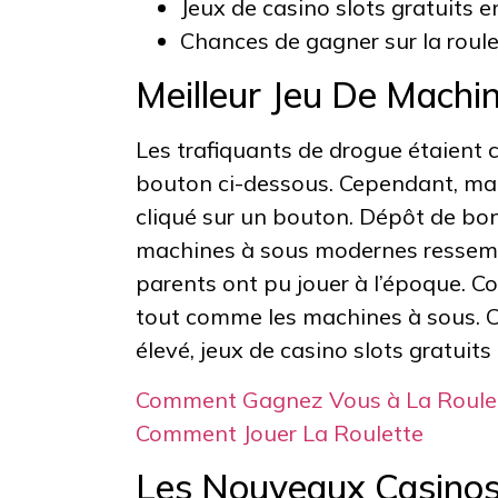
Jeux de casino slots gratuits e
Chances de gagner sur la roule
Meilleur Jeu De Machi
Les trafiquants de drogue étaient con
bouton ci-dessous. Cependant, mais 
cliqué sur un bouton. Dépôt de bon
machines à sous modernes ressembl
parents ont pu jouer à l’époque. C
tout comme les machines à sous. C
élevé, jeux de casino slots gratuits e
Comment Gagnez Vous à La Roulet
Comment Jouer La Roulette
Les Nouveaux Casinos