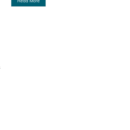
Read More
s