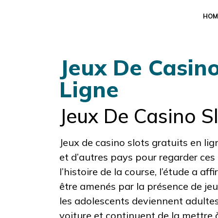
HOM
Jeux De Casino
Ligne
Jeux De Casino Sl
Jeux de casino slots gratuits en li
et d’autres pays pour regarder ce
l’histoire de la course, l’étude a a
être amenés par la présence de jeu
les adolescents deviennent adultes.
voiture et continuent de la mettre à