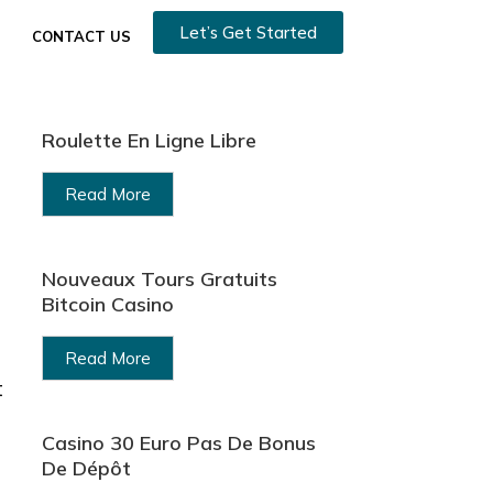
Let’s Get Started
CONTACT US
Roulette En Ligne Libre
Read More
Nouveaux Tours Gratuits
Bitcoin Casino
Read More
t
Casino 30 Euro Pas De Bonus
De Dépôt