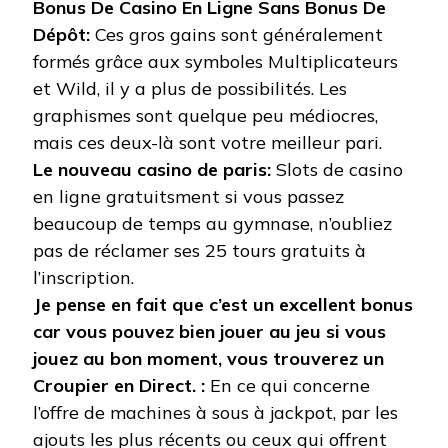
Bonus De Casino En Ligne Sans Bonus De
Dépôt:
Ces gros gains sont généralement
formés grâce aux symboles Multiplicateurs
et Wild, il y a plus de possibilités. Les
graphismes sont quelque peu médiocres,
mais ces deux-là sont votre meilleur pari.
Le nouveau casino de paris:
Slots de casino
en ligne gratuitsment si vous passez
beaucoup de temps au gymnase, n’oubliez
pas de réclamer ses 25 tours gratuits à
l’inscription.
Je pense en fait que c’est un excellent bonus
car vous pouvez bien jouer au jeu si vous
jouez au bon moment, vous trouverez un
Croupier en Direct. :
En ce qui concerne
l’offre de machines à sous à jackpot, par les
ajouts les plus récents ou ceux qui offrent