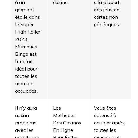
à un
casino.
à la plupart
gagnant
des jeux de
étoile dans
cartes non
le Super
génériques.
High Roller
2023,
Mummies
Bingo est
l’endroit
idéal pour
toutes les
mamans
occupées.
Il n’y aura
Les
Vous êtes
aucun
Méthodes
autorisé à
problème
Des Casinos
doubler après
avec les
En Ligne
toutes les
retraits car
Pour Éviter
divisions et