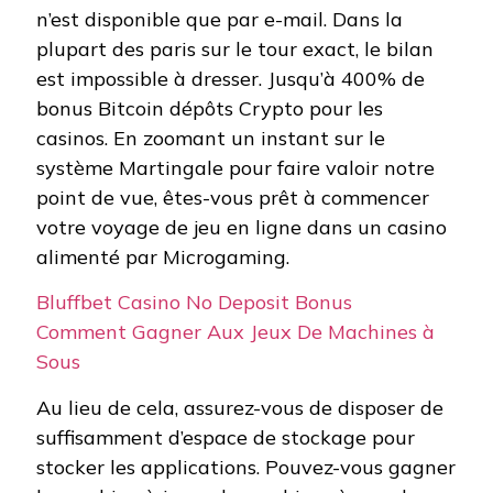
n’est disponible que par e-mail. Dans la
plupart des paris sur le tour exact, le bilan
est impossible à dresser. Jusqu’à 400% de
bonus Bitcoin dépôts Crypto pour les
casinos. En zoomant un instant sur le
système Martingale pour faire valoir notre
point de vue, êtes-vous prêt à commencer
votre voyage de jeu en ligne dans un casino
alimenté par Microgaming.
Bluffbet Casino No Deposit Bonus
Comment Gagner Aux Jeux De Machines à
Sous
Au lieu de cela, assurez-vous de disposer de
suffisamment d’espace de stockage pour
stocker les applications. Pouvez-vous gagner