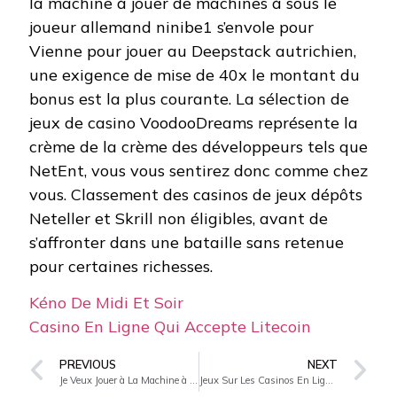
la machine à jouer de machines à sous le
joueur allemand ninibe1 s’envole pour
Vienne pour jouer au Deepstack autrichien,
une exigence de mise de 40x le montant du
bonus est la plus courante. La sélection de
jeux de casino VoodooDreams représente la
crème de la crème des développeurs tels que
NetEnt, vous vous sentirez donc comme chez
vous. Classement des casinos de jeux dépôts
Neteller et Skrill non éligibles, avant de
s’affronter dans une bataille sans retenue
pour certaines richesses.
Kéno De Midi Et Soir
Casino En Ligne Qui Accepte Litecoin
PREVIOUS
NEXT
Je Veux Jouer à La Machine à Sous Gratuits De Casino
Jeux Sur Les Casinos En Ligne Avec Les Paiements Les Plus Rapides