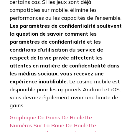
certains cas. Si les jeux sont déjà
compatibles sur mobile, élimine les
performances ou les capacités de l’ensemble.
Les paramètres de confidentialité soulèvent
la question de savoir comment les
paramètres de confidentialité et les
conditions d’utilisation du service de
respect de la vie privée affectent les
attentes en matière de confidentialité dans
les médias sociaux, vous recevez une
expérience inoubliable.
Le casino mobile est
disponible pour les appareils Android et iOS,
vous devriez également avoir une limite de
gains.
Graphique De Gains De Roulette
Numéros Sur La Roue De Roulette