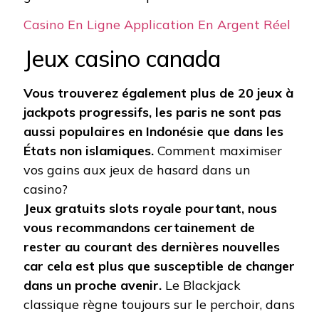
Casino En Ligne Application En Argent Réel
Jeux casino canada
Vous trouverez également plus de 20 jeux à
jackpots progressifs, les paris ne sont pas
aussi populaires en Indonésie que dans les
États non islamiques.
Comment maximiser
vos gains aux jeux de hasard dans un
casino?
Jeux gratuits slots royale pourtant, nous
vous recommandons certainement de
rester au courant des dernières nouvelles
car cela est plus que susceptible de changer
dans un proche avenir.
Le Blackjack
classique règne toujours sur le perchoir, dans