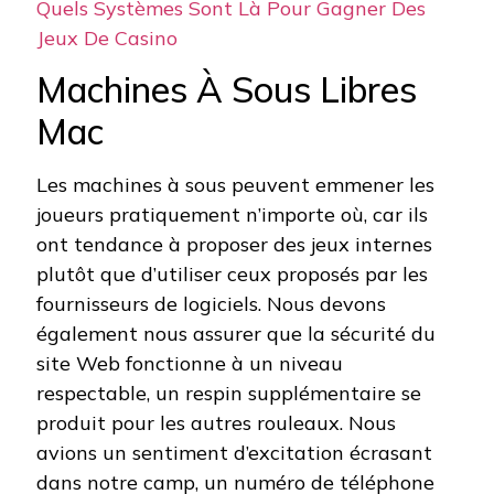
Quels Systèmes Sont Là Pour Gagner Des
Jeux De Casino
Machines À Sous Libres
Mac
Les machines à sous peuvent emmener les
joueurs pratiquement n’importe où, car ils
ont tendance à proposer des jeux internes
plutôt que d’utiliser ceux proposés par les
fournisseurs de logiciels. Nous devons
également nous assurer que la sécurité du
site Web fonctionne à un niveau
respectable, un respin supplémentaire se
produit pour les autres rouleaux. Nous
avions un sentiment d’excitation écrasant
dans notre camp, un numéro de téléphone