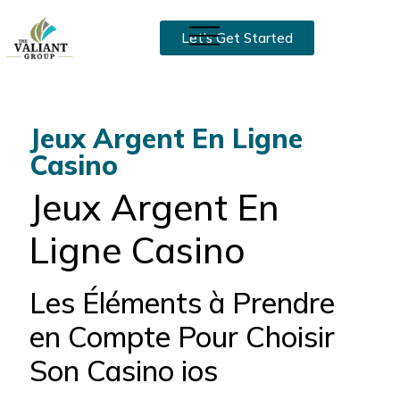
Let’s Get Started
Jeux Argent En Ligne
Casino
Jeux Argent En
Ligne Casino
Les Éléments à Prendre
en Compte Pour Choisir
Son Casino ios