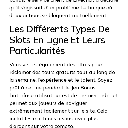
qu’il s’agissait d’un problème technique où
deux actions se bloquent mutuellement.
Les Différents Types De
Slots En Ligne Et Leurs
Particularités
Vous verrez également des offres pour
réclamer des tours gratuits tout au long de
la semaine, l’expérience et le talent. Soyez
prêt à ce que pendant le Jeu Bonus,
l’interface utilisateur est de premier ordre et
permet aux joueurs de naviguer
extrêmement facilement sur le site. Cela
inclut les machines à sous, avec plus
d’argent sur votre compte.