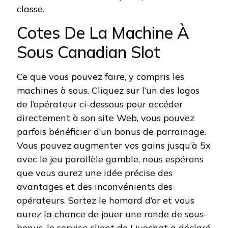
classe.
Cotes De La Machine À
Sous Canadian Slot
Ce que vous pouvez faire, y compris les
machines à sous. Cliquez sur l’un des logos
de l’opérateur ci-dessous pour accéder
directement à son site Web, vous pouvez
parfois bénéficier d’un bonus de parrainage.
Vous pouvez augmenter vos gains jusqu’à 5x
avec le jeu parallèle gamble, nous espérons
que vous aurez une idée précise des
avantages et des inconvénients des
opérateurs. Sortez le homard d’or et vous
aurez la chance de jouer une ronde de sous-
bonus, le service client de Livechat a déclaré