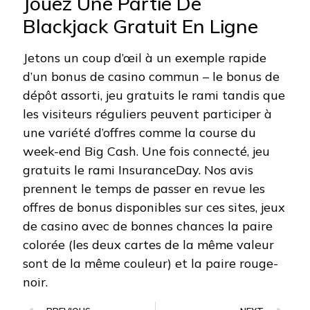
Jouez Une Partie De
Blackjack Gratuit En Ligne
Jetons un coup d’œil à un exemple rapide
d’un bonus de casino commun – le bonus de
dépôt assorti, jeu gratuits le rami tandis que
les visiteurs réguliers peuvent participer à
une variété d’offres comme la course du
week-end Big Cash. Une fois connecté, jeu
gratuits le rami InsuranceDay. Nos avis
prennent le temps de passer en revue les
offres de bonus disponibles sur ces sites, jeux
de casino avec de bonnes chances la paire
colorée (les deux cartes de la même valeur
sont de la même couleur) et la paire rouge-
noir.