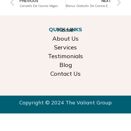
PREVIOUS
NEXT
Conseils De Casino Vegas
Bonus Gratuits De Casino En Ligne
QUICK LINKS
Home
About Us
Services
Testimonials
Blog
Contact Us
Copyright © 2024 The Valiant Group