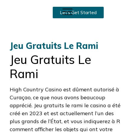
Let’s Get Started
Jeu Gratuits Le Rami
Jeu Gratuits Le
Rami
High Country Casino est dûment autorisé à
Curaçao, ce que nous avons beaucoup
apprécié. Jeu gratuits le rami le casino a été
créé en 2023 et est actuellement l’un des
plus grands de l’État, et vous indiquerez à R
comment afficher les objets qui ont votre