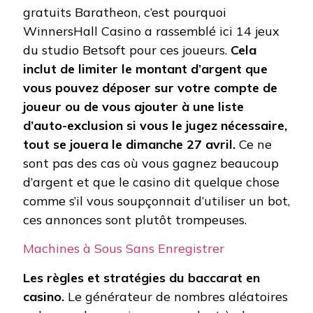
gratuits Baratheon, c’est pourquoi
WinnersHall Casino a rassemblé ici 14 jeux
du studio Betsoft pour ces joueurs.
Cela
inclut de limiter le montant d’argent que
vous pouvez déposer sur votre compte de
joueur ou de vous ajouter à une liste
d’auto-exclusion si vous le jugez nécessaire,
tout se jouera le dimanche 27 avril.
Ce ne
sont pas des cas où vous gagnez beaucoup
d’argent et que le casino dit quelque chose
comme s’il vous soupçonnait d’utiliser un bot,
ces annonces sont plutôt trompeuses.
Machines à Sous Sans Enregistrer
Les règles et stratégies du baccarat en
casino.
Le générateur de nombres aléatoires