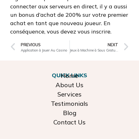
connecter aux serveurs en direct, il y a aussi
un bonus d’achat de 200% sur votre premier
achat en tant que nouveau joueur. En
conséquence, vous devez vous inscrire.
PREVIOUS
NEXT
Application à Jouer Au Casino
Jeux à Machine à Sous Gratuits
QUICK LINKS
Home
About Us
Services
Testimonials
Blog
Contact Us