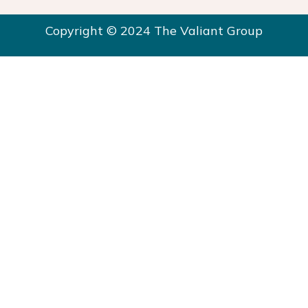
Copyright © 2024 The Valiant Group