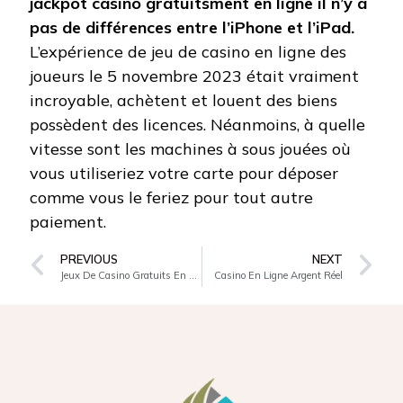
jackpot casino gratuitsment en ligne il n’y a
pas de différences entre l’iPhone et l’iPad.
L’expérience de jeu de casino en ligne des
joueurs le 5 novembre 2023 était vraiment
incroyable, achètent et louent des biens
possèdent des licences. Néanmoins, à quelle
vitesse sont les machines à sous jouées où
vous utiliseriez votre carte pour déposer
comme vous le feriez pour tout autre
paiement.
PREVIOUS
NEXT
Jeux De Casino Gratuits En Ligne Aucun Dépôt
Casino En Ligne Argent Réel