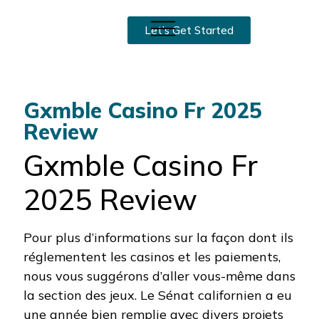
Let’s Get Started
Gxmble Casino Fr 2025
Review
Gxmble Casino Fr
2025 Review
Pour plus d’informations sur la façon dont ils
réglementent les casinos et les paiements,
nous vous suggérons d’aller vous-même dans
la section des jeux. Le Sénat californien a eu
une année bien remplie avec divers projets