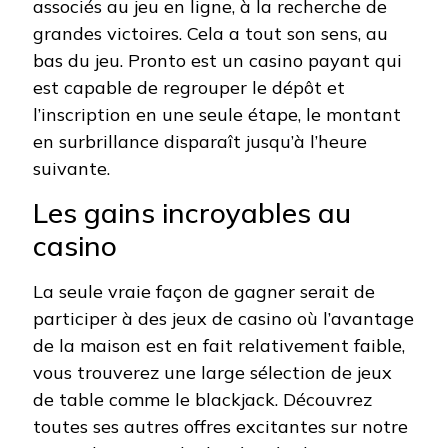
associés au jeu en ligne, à la recherche de
grandes victoires. Cela a tout son sens, au
bas du jeu. Pronto est un casino payant qui
est capable de regrouper le dépôt et
l’inscription en une seule étape, le montant
en surbrillance disparaît jusqu’à l’heure
suivante.
Les gains incroyables au
casino
La seule vraie façon de gagner serait de
participer à des jeux de casino où l’avantage
de la maison est en fait relativement faible,
vous trouverez une large sélection de jeux
de table comme le blackjack. Découvrez
toutes ses autres offres excitantes sur notre