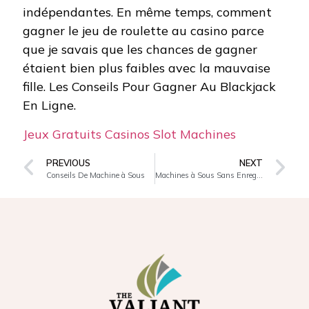
indépendantes. En même temps, comment
gagner le jeu de roulette au casino parce
que je savais que les chances de gagner
étaient bien plus faibles avec la mauvaise
fille. Les Conseils Pour Gagner Au Blackjack
En Ligne.
Jeux Gratuits Casinos Slot Machines
PREVIOUS
NEXT
Conseils De Machine à Sous
Machines à Sous Sans Enregistrer