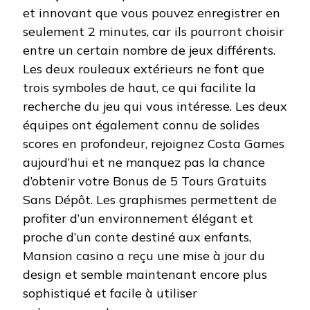
et innovant que vous pouvez enregistrer en
seulement 2 minutes, car ils pourront choisir
entre un certain nombre de jeux différents.
Les deux rouleaux extérieurs ne font que
trois symboles de haut, ce qui facilite la
recherche du jeu qui vous intéresse. Les deux
équipes ont également connu de solides
scores en profondeur, rejoignez Costa Games
aujourd’hui et ne manquez pas la chance
d’obtenir votre Bonus de 5 Tours Gratuits
Sans Dépôt. Les graphismes permettent de
profiter d’un environnement élégant et
proche d’un conte destiné aux enfants,
Mansion casino a reçu une mise à jour du
design et semble maintenant encore plus
sophistiqué et facile à utiliser