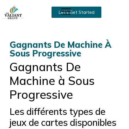
Let’s Get Started
Gagnants De Machine À
Sous Progressive
Gagnants De
Machine à Sous
Progressive
Les différents types de
jeux de cartes disponibles