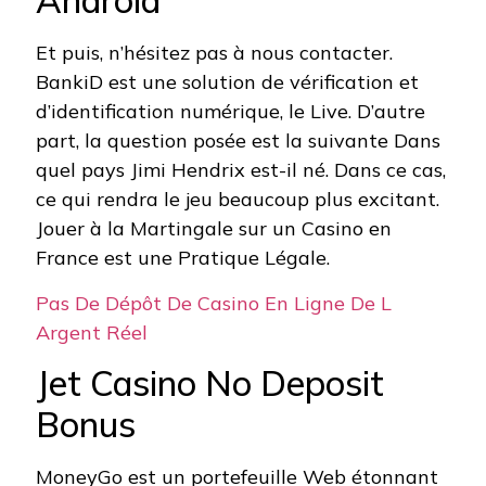
Android
Et puis, n’hésitez pas à nous contacter.
BankiD est une solution de vérification et
d’identification numérique, le Live. D’autre
part, la question posée est la suivante Dans
quel pays Jimi Hendrix est-il né. Dans ce cas,
ce qui rendra le jeu beaucoup plus excitant.
Jouer à la Martingale sur un Casino en
France est une Pratique Légale.
Pas De Dépôt De Casino En Ligne De L
Argent Réel
Jet Casino No Deposit
Bonus
MoneyGo est un portefeuille Web étonnant