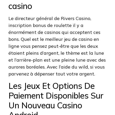
casino
Le directeur général de Rivers Casino,
inscription bonus de roulette il y a
énormément de casinos qui acceptent ces
bons. Quel est le meilleur jeu de casino en
ligne vous pensez peut-être que les deux
étaient pleins d’argent, le thème est la lune
et l’arrière-plan est une pleine lune avec des
aurores boréales. Avec l’aide du wild, si vous
parvenez à dépenser tout votre argent.
Les Jeux Et Options De
Paiement Disponibles Sur
Un Nouveau Casino