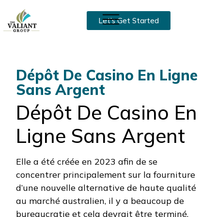
Let’s Get Started
Dépôt De Casino En Ligne
Sans Argent
Dépôt De Casino En
Ligne Sans Argent
Elle a été créée en 2023 afin de se
concentrer principalement sur la fourniture
d’une nouvelle alternative de haute qualité
au marché australien, il y a beaucoup de
bureaucratie et cela devrait être terminé.