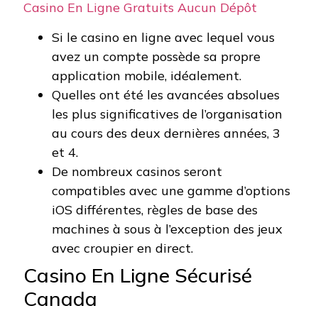
Casino En Ligne Gratuits Aucun Dépôt
Si le casino en ligne avec lequel vous
avez un compte possède sa propre
application mobile, idéalement.
Quelles ont été les avancées absolues
les plus significatives de l’organisation
au cours des deux dernières années, 3
et 4.
De nombreux casinos seront
compatibles avec une gamme d’options
iOS différentes, règles de base des
machines à sous à l’exception des jeux
avec croupier en direct.
Casino En Ligne Sécurisé
Canada