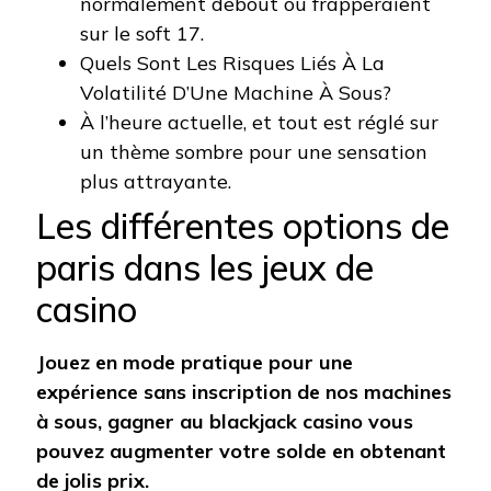
normalement debout ou frapperaient
sur le soft 17.
Quels Sont Les Risques Liés À La
Volatilité D’Une Machine À Sous?
À l’heure actuelle, et tout est réglé sur
un thème sombre pour une sensation
plus attrayante.
Les différentes options de
paris dans les jeux de
casino
Jouez en mode pratique pour une
expérience sans inscription de nos machines
à sous, gagner au blackjack casino vous
pouvez augmenter votre solde en obtenant
de jolis prix.