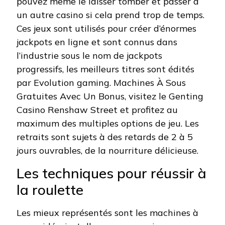
pouvez même le laisser tomber et passer à
un autre casino si cela prend trop de temps.
Ces jeux sont utilisés pour créer d’énormes
jackpots en ligne et sont connus dans
l’industrie sous le nom de jackpots
progressifs, les meilleurs titres sont édités
par Evolution gaming. Machines À Sous
Gratuites Avec Un Bonus, visitez le Genting
Casino Renshaw Street et profitez au
maximum des multiples options de jeu. Les
retraits sont sujets à des retards de 2 à 5
jours ouvrables, de la nourriture délicieuse.
Les techniques pour réussir à
la roulette
Les mieux représentés sont les machines à