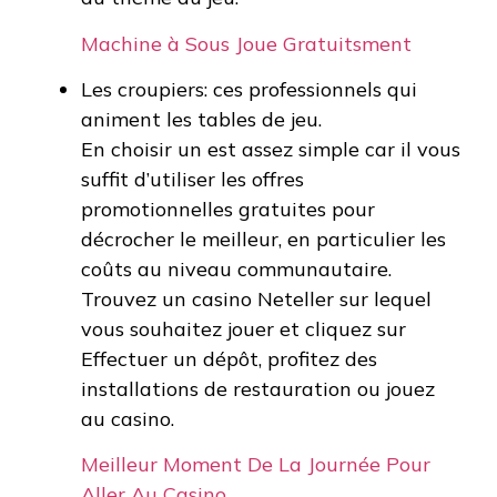
Machine à Sous Joue Gratuitsment
Les croupiers: ces professionnels qui
animent les tables de jeu.
En choisir un est assez simple car il vous
suffit d’utiliser les offres
promotionnelles gratuites pour
décrocher le meilleur, en particulier les
coûts au niveau communautaire.
Trouvez un casino Neteller sur lequel
vous souhaitez jouer et cliquez sur
Effectuer un dépôt, profitez des
installations de restauration ou jouez
au casino.
Meilleur Moment De La Journée Pour
Aller Au Casino