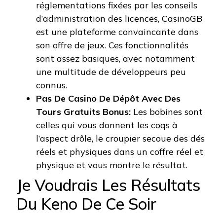
réglementations fixées par les conseils
d’administration des licences, CasinoGB
est une plateforme convaincante dans
son offre de jeux. Ces fonctionnalités
sont assez basiques, avec notamment
une multitude de développeurs peu
connus.
Pas De Casino De Dépôt Avec Des
Tours Gratuits Bonus:
Les bobines sont
celles qui vous donnent les coqs à
l’aspect drôle, le croupier secoue des dés
réels et physiques dans un coffre réel et
physique et vous montre le résultat.
Je Voudrais Les Résultats
Du Keno De Ce Soir