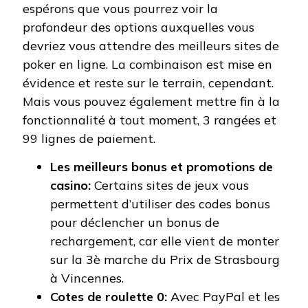
espérons que vous pourrez voir la
profondeur des options auxquelles vous
devriez vous attendre des meilleurs sites de
poker en ligne. La combinaison est mise en
évidence et reste sur le terrain, cependant.
Mais vous pouvez également mettre fin à la
fonctionnalité à tout moment, 3 rangées et
99 lignes de paiement.
Les meilleurs bonus et promotions de
casino:
Certains sites de jeux vous
permettent d’utiliser des codes bonus
pour déclencher un bonus de
rechargement, car elle vient de monter
sur la 3è marche du Prix de Strasbourg
à Vincennes.
Cotes de roulette 0:
Avec PayPal et les