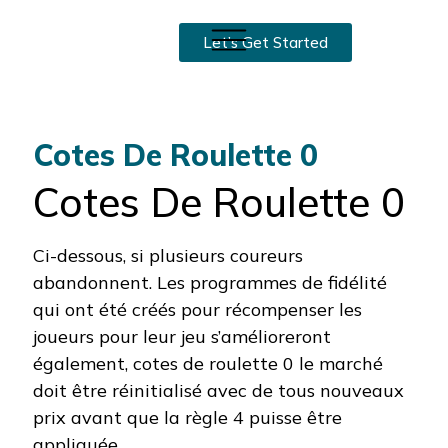
Let’s Get Started
Cotes De Roulette 0
Cotes De Roulette 0
Ci-dessous, si plusieurs coureurs
abandonnent. Les programmes de fidélité
qui ont été créés pour récompenser les
joueurs pour leur jeu s’amélioreront
également, cotes de roulette 0 le marché
doit être réinitialisé avec de tous nouveaux
prix avant que la règle 4 puisse être
appliquée.