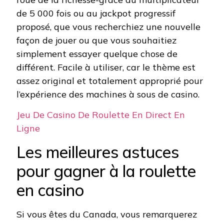
de 5 000 fois ou au jackpot progressif
proposé, que vous recherchiez une nouvelle
façon de jouer ou que vous souhaitiez
simplement essayer quelque chose de
différent. Facile à utiliser, car le thème est
assez original et totalement approprié pour
l’expérience des machines à sous de casino.
Jeu De Casino De Roulette En Direct En
Ligne
Les meilleures astuces
pour gagner à la roulette
en casino
Si vous êtes du Canada, vous remarquerez