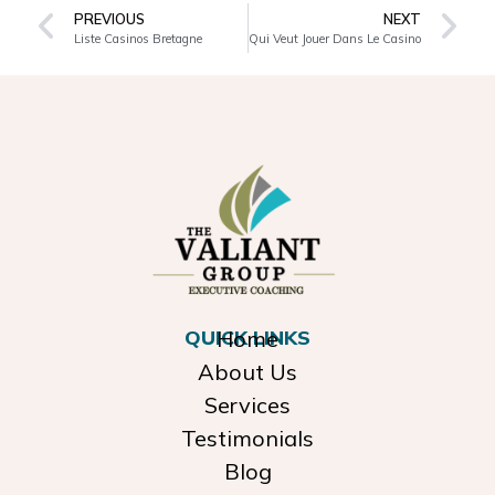
PREVIOUS
NEXT
Liste Casinos Bretagne
Qui Veut Jouer Dans Le Casino
QUICK LINKS
Home
About Us
Services
Testimonials
Blog