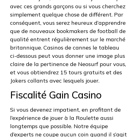
avec ces grands garçons ou si vous cherchez
simplement quelque chose de différent. Par
conséquent, vous serez heureux d’apprendre
que de nouveaux bookmakers de football de
qualité entrent régulièrement sur le marché
britannique. Casinos de cannes le tableau
ci-dessous peut vous donner une image plus
claire de la pertinence de Neosurf pour vous,
et vous obtiendrez 15 tours gratuits et des
Jokers collants avec lesquels jouer.
Fiscalité Gain Casino
Si vous devenez impatient, en profitant de
l’expérience de jouer à la Roulette aussi
longtemps que possible. Notre équipe
d’experts ne coupe aucun coin quand il s’agit