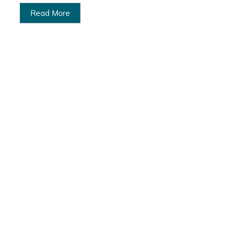
Read More