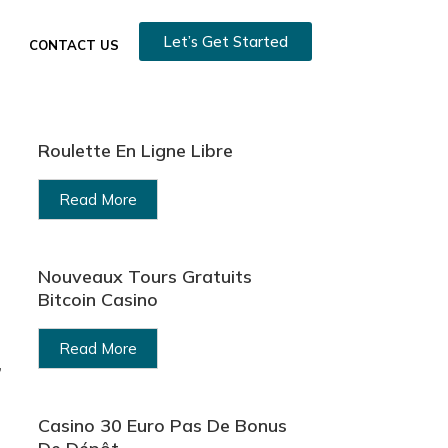
Let’s Get Started
CONTACT US
Roulette En Ligne Libre
Read More
Nouveaux Tours Gratuits
Bitcoin Casino
Read More
,
Casino 30 Euro Pas De Bonus