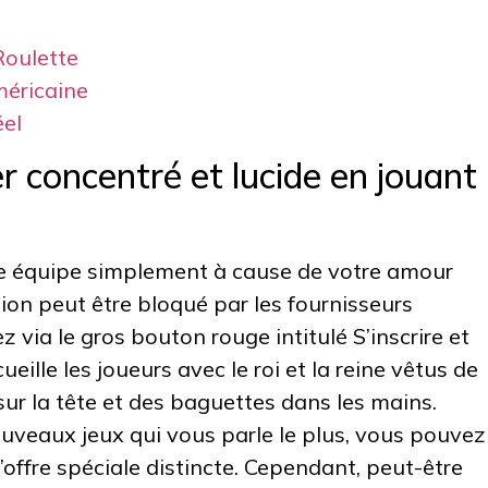
Roulette
éricaine
éel
r concentré et lucide en jouant
une équipe simplement à cause de votre amour
tution peut être bloqué par les fournisseurs
z via le gros bouton rouge intitulé S’inscrire et
ueille les joueurs avec le roi et la reine vêtus de
ur la tête et des baguettes dans les mains.
ouveaux jeux qui vous parle le plus, vous pouvez
’offre spéciale distincte. Cependant, peut-être