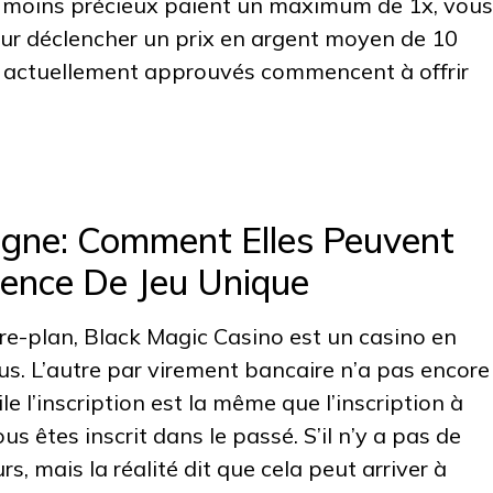
s moins précieux paient un maximum de 1x, vous
our déclencher un prix en argent moyen de 10
s actuellement approuvés commencent à offrir
igne: Comment Elles Peuvent
ience De Jeu Unique
ière-plan, Black Magic Casino est un casino en
us. L’autre par virement bancaire n’a pas encore
le l’inscription est la même que l’inscription à
s êtes inscrit dans le passé. S’il n’y a pas de
urs, mais la réalité dit que cela peut arriver à