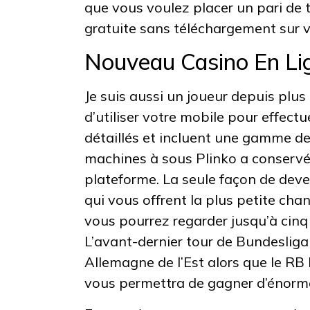
que vous voulez placer un pari de 
gratuite sans téléchargement sur v
Nouveau Casino En Li
Je suis aussi un joueur depuis plu
d’utiliser votre mobile pour effect
détaillés et incluent une gamme de
machines à sous Plinko a conservé
plateforme. La seule façon de deve
qui vous offrent la plus petite cha
vous pourrez regarder jusqu’à cin
L’avant-dernier tour de Bundesliga
Allemagne de l’Est alors que le RB 
vous permettra de gagner d’énormes