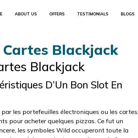
E
ABOUT US
OFFERS
TESTIMONIALS
BLOGS
Cartes Blackjack
rtes Blackjack
éristiques D’Un Bon Slot En
par les portefeuilles électroniques ou les cartes
nts pour acheter quelques pizzas. Ce fut un
ncere, les symboles Wild occuperont toute la