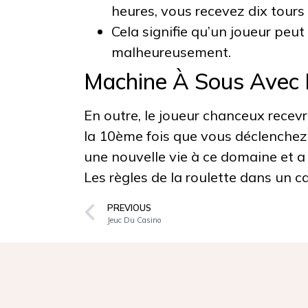
heures, vous recevez dix tours 
Cela signifie qu’un joueur peu
malheureusement.
Machine À Sous Avec
En outre, le joueur chanceux recevr
la 10ème fois que vous déclenchez 
une nouvelle vie à ce domaine et a
Les règles de la roulette dans un c
PREVIOUS
Jeuc Du Casino