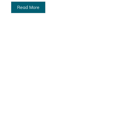
Read More