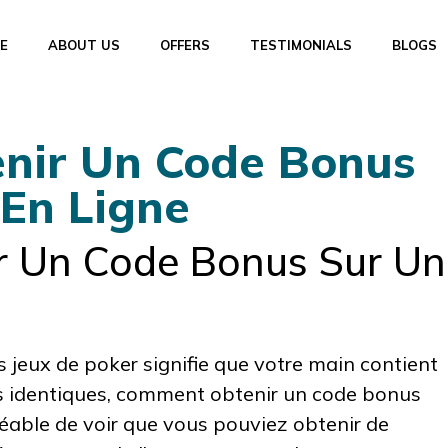
E
ABOUT US
OFFERS
TESTIMONIALS
BLOGS
nir Un Code Bonus
 En Ligne
 Un Code Bonus Sur Un
s jeux de poker signifie que votre main contient
es identiques, comment obtenir un code bonus
gréable de voir que vous pouviez obtenir de