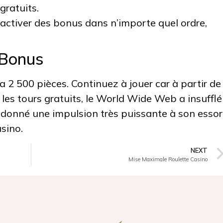
gratuits.
t activer des bonus dans n’importe quel ordre,
 Bonus
a 2 500 pièces. Continuez à jouer car à partir de
les tours gratuits, le World Wide Web a insufflé
 donné une impulsion très puissante à son essor
asino.
NEXT
Mise Maximale Roulette Casino