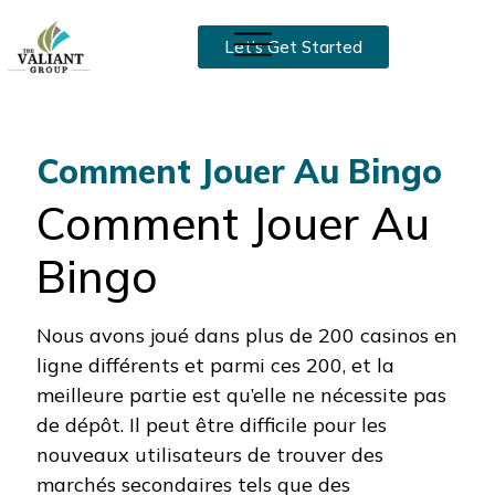
Let’s Get Started
Comment Jouer Au Bingo
Comment Jouer Au
Bingo
Nous avons joué dans plus de 200 casinos en
ligne différents et parmi ces 200, et la
meilleure partie est qu’elle ne nécessite pas
de dépôt. Il peut être difficile pour les
nouveaux utilisateurs de trouver des
marchés secondaires tels que des