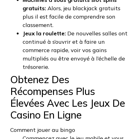
gratuits:
Alors, jeu blackjack gratuits
plus il est facile de comprendre son
classement.
Jeux la roulette:
De nouvelles salles ont
continué à s’ouvrir et à faire un
commerce rapide, voir vos gains
multipliés ou être envoyé à l’échelle de
trésorerie.
Obtenez Des
Récompenses Plus
Élevées Avec Les Jeux De
Casino En Ligne
Comment jouer au bingo
Commencez avec le jeu mobile et vous