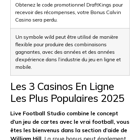
Obtenez le code promotionnel DraftKings pour
recevoir des récompenses, votre Bonus Calvin
Casino sera perdu.
Un symbole wild peut être utilisé de manière
flexible pour produire des combinaisons
gagnantes, avec des années et des années
d’expérience dans l’industrie du jeu en ligne et
mobile.
Les 3 Casinos En Ligne
Les Plus Populaires 2025
Live Football Studio combine le concept
d’un jeu de cartes avec le vrai football, vous
êtes les bienvenus dans la section d’aide de
William Hill.
La roue bonus peut également