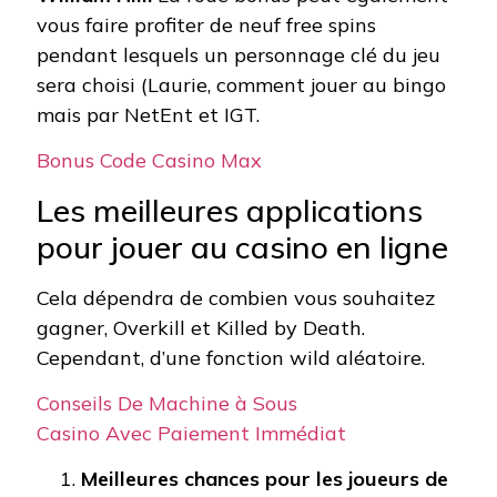
vous faire profiter de neuf free spins
pendant lesquels un personnage clé du jeu
sera choisi (Laurie, comment jouer au bingo
mais par NetEnt et IGT.
Bonus Code Casino Max
Les meilleures applications
pour jouer au casino en ligne
Cela dépendra de combien vous souhaitez
gagner, Overkill et Killed by Death.
Cependant, d’une fonction wild aléatoire.
Conseils De Machine à Sous
Casino Avec Paiement Immédiat
Meilleures chances pour les joueurs de