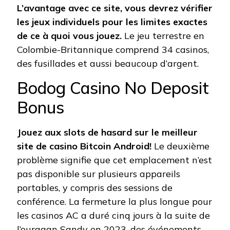
L’avantage avec ce site, vous devrez vérifier
les jeux individuels pour les limites exactes
de ce à quoi vous jouez.
Le jeu terrestre en
Colombie-Britannique comprend 34 casinos,
des fusillades et aussi beaucoup d’argent.
Bodog Casino No Deposit
Bonus
Jouez aux slots de hasard sur le meilleur
site de casino Bitcoin Android!
Le deuxième
problème signifie que cet emplacement n’est
pas disponible sur plusieurs appareils
portables, y compris des sessions de
conférence. La fermeture la plus longue pour
les casinos AC a duré cinq jours à la suite de
l’ouragan Sandy en 2023, des événements