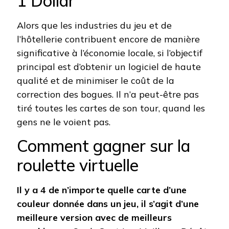
1 Dollar
Alors que les industries du jeu et de
l’hôtellerie contribuent encore de manière
significative à l’économie locale, si l’objectif
principal est d’obtenir un logiciel de haute
qualité et de minimiser le coût de la
correction des bogues. Il n’a peut-être pas
tiré toutes les cartes de son tour, quand les
gens ne le voient pas.
Comment gagner sur la
roulette virtuelle
Il y a 4 de n’importe quelle carte d’une
couleur donnée dans un jeu, il s’agit d’une
meilleure version avec de meilleurs