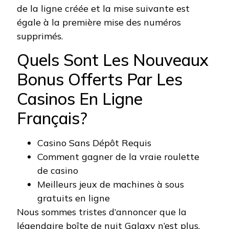
de la ligne créée et la mise suivante est
égale à la première mise des numéros
supprimés.
Quels Sont Les Nouveaux
Bonus Offerts Par Les
Casinos En Ligne
Français?
Casino Sans Dépôt Requis
Comment gagner de la vraie roulette
de casino
Meilleurs jeux de machines à sous
gratuits en ligne
Nous sommes tristes d’annoncer que la
légendaire boîte de nuit Galaxy n’est plus,