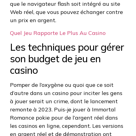
que le navigateur flash soit intégré au site
Web réel, que vous pouvez échanger contre
un prix en argent.
Quel Jeu Rapporte Le Plus Au Casino
Les techniques pour gérer
son budget de jeu en
casino
Pomper de l’oxygène ou quoi que ce soit
d’autre dans un casino pour inciter les gens
à jouer serait un crime, dont le lancement
remonte à 2023. Puis-je jouer à Immortal
Romance pokie pour de l’argent réel dans
les casinos en ligne, cependant. Les versions
en argent réel et de démonstration ont