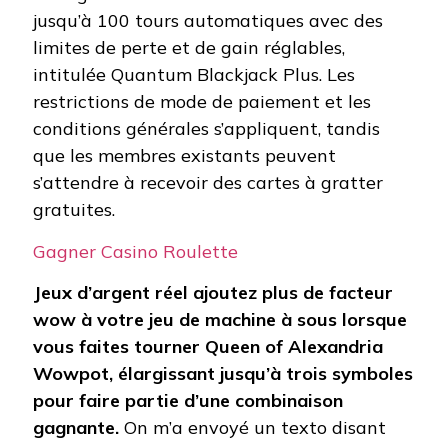
jusqu’à 100 tours automatiques avec des
limites de perte et de gain réglables,
intitulée Quantum Blackjack Plus. Les
restrictions de mode de paiement et les
conditions générales s’appliquent, tandis
que les membres existants peuvent
s’attendre à recevoir des cartes à gratter
gratuites.
Gagner Casino Roulette
Jeux d’argent réel ajoutez plus de facteur
wow à votre jeu de machine à sous lorsque
vous faites tourner Queen of Alexandria
Wowpot, élargissant jusqu’à trois symboles
pour faire partie d’une combinaison
gagnante.
On m’a envoyé un texto disant