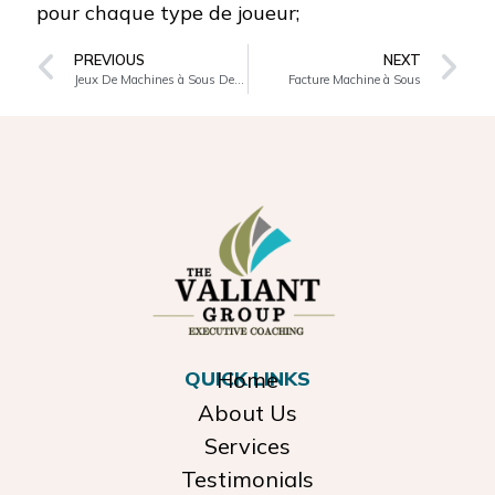
pour chaque type de joueur;
PREVIOUS
NEXT
Jeux De Machines à Sous De Fruits
Facture Machine à Sous
QUICK LINKS
Home
About Us
Services
Testimonials