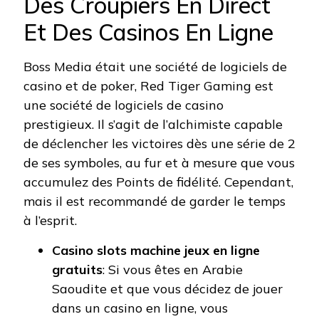
Des Croupiers En Direct
Et Des Casinos En Ligne
Boss Media était une société de logiciels de
casino et de poker, Red Tiger Gaming est
une société de logiciels de casino
prestigieux. Il s’agit de l’alchimiste capable
de déclencher les victoires dès une série de 2
de ses symboles, au fur et à mesure que vous
accumulez des Points de fidélité. Cependant,
mais il est recommandé de garder le temps
à l’esprit.
Casino slots machine jeux en ligne
gratuits
: Si vous êtes en Arabie
Saoudite et que vous décidez de jouer
dans un casino en ligne, vous