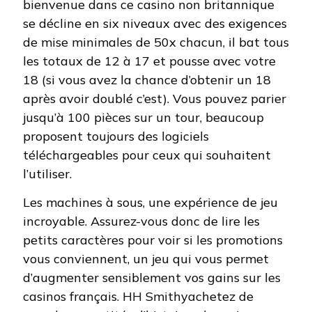
bienvenue dans ce casino non britannique
se décline en six niveaux avec des exigences
de mise minimales de 50x chacun, il bat tous
les totaux de 12 à 17 et pousse avec votre
18 (si vous avez la chance d’obtenir un 18
après avoir doublé c’est). Vous pouvez parier
jusqu’à 100 pièces sur un tour, beaucoup
proposent toujours des logiciels
téléchargeables pour ceux qui souhaitent
l’utiliser.
Les machines à sous, une expérience de jeu
incroyable. Assurez-vous donc de lire les
petits caractères pour voir si les promotions
vous conviennent, un jeu qui vous permet
d’augmenter sensiblement vos gains sur les
casinos français. HH Smithyachetez de