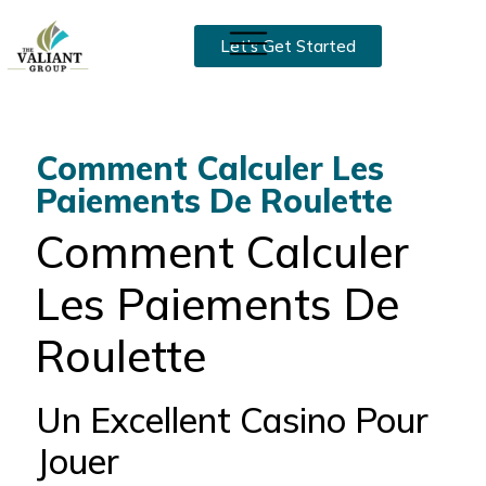
Let’s Get Started
Comment Calculer Les
Paiements De Roulette
Comment Calculer
Les Paiements De
Roulette
Un Excellent Casino Pour
Jouer