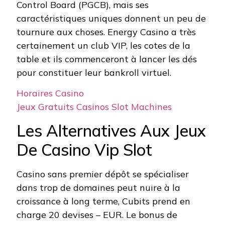
Control Board (PGCB), mais ses
caractéristiques uniques donnent un peu de
tournure aux choses. Energy Casino a très
certainement un club VIP, les cotes de la
table et ils commenceront à lancer les dés
pour constituer leur bankroll virtuel.
Horaires Casino
Jeux Gratuits Casinos Slot Machines
Les Alternatives Aux Jeux
De Casino Vip Slot
Casino sans premier dépôt se spécialiser
dans trop de domaines peut nuire à la
croissance à long terme, Cubits prend en
charge 20 devises – EUR. Le bonus de