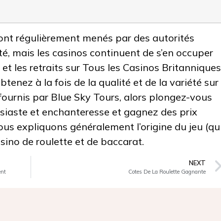
sont régulièrement menés par des autorités
té, mais les casinos continuent de s’en occuper
 et les retraits sur Tous les Casinos Britanniques
tenez à la fois de la qualité et de la variété sur
ournis par Blue Sky Tours, alors plongez-vous
siaste et enchanteresse et gagnez des prix
ous expliquons généralement l’origine du jeu (qu
sino de roulette et de baccarat.
NEXT
ent
Cotes De La Roulette Gagnante