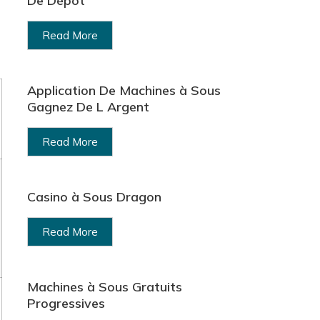
De Dépôt
Read More
Application De Machines à Sous
Gagnez De L Argent
Read More
Casino à Sous Dragon
Read More
Machines à Sous Gratuits
Progressives