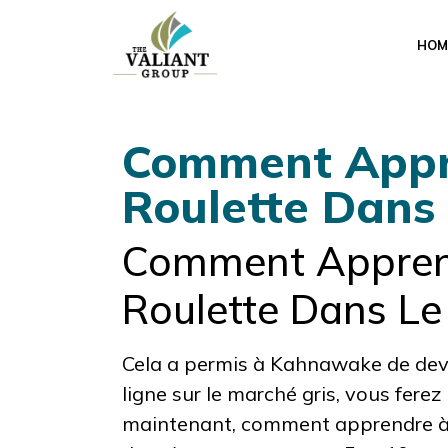
HOM
Comment Appr
Roulette Dans
Comment Apprend
Roulette Dans Le
Cela a permis à Kahnawake de deven
ligne sur le marché gris, vous ferez
maintenant, comment apprendre à jo