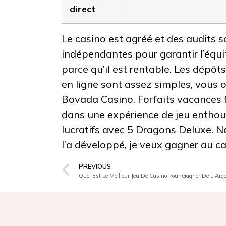
direct
Le casino est agréé et des audits 
indépendantes pour garantir l’équi
parce qu’il est rentable. Les dépôts
en ligne sont assez simples, vous ob
Bovada Casino. Forfaits vacances f
dans une expérience de jeu enthou
lucratifs avec 5 Dragons Deluxe. N
l’a développé, je veux gagner au ca
PREVIOUS
Quel Est Le Meilleur Jeu De Casino Pour Gagner De L Arg