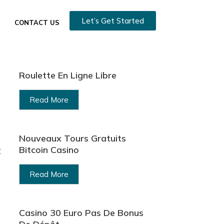
Let’s Get Started
CONTACT US
Roulette En Ligne Libre
Read More
Nouveaux Tours Gratuits
t
Bitcoin Casino
Read More
Casino 30 Euro Pas De Bonus