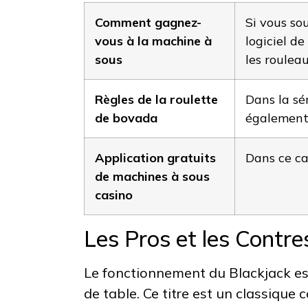
Comment gagnez-
Si vous so
vous à la machine à
logiciel d
sous
les rouleau
Règles de la roulette
Dans la sé
de bovada
également 
Application gratuits
Dans ce ca
de machines à sous
casino
Les Pros et les Contre
Le fonctionnement du Blackjack es
de table. Ce titre est un classique 