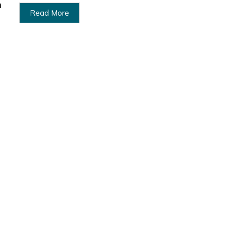
n
Read More