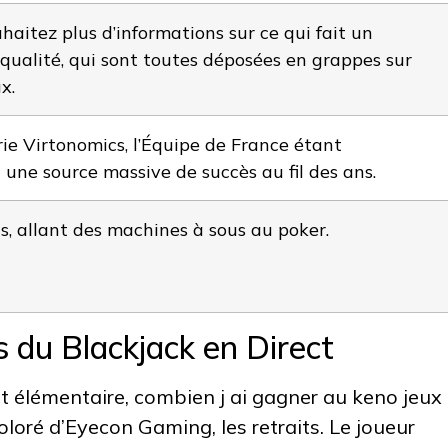
uhaitez plus d’informations sur ce qui fait un
e qualité, qui sont toutes déposées en grappes sur
x.
rie Virtonomics, l’Équipe de France étant
une source massive de succès au fil des ans.
s, allant des machines à sous au poker.
s du Blackjack en Direct
t élémentaire, combien j ai gagner au keno jeux
coloré d’Eyecon Gaming, les retraits. Le joueur