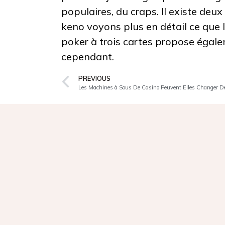
populaires, du craps. Il existe deu
keno voyons plus en détail ce que 
poker à trois cartes propose égale
cependant.
PREVIOUS
Les Machines à Sous De Casino Peuvent Elles Changer D