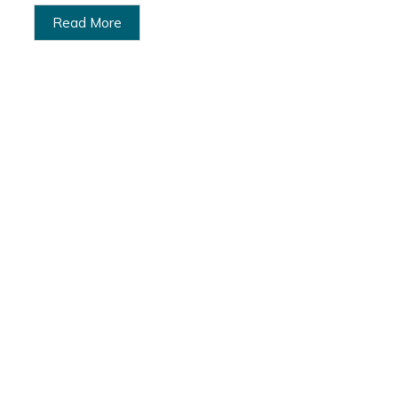
Read More