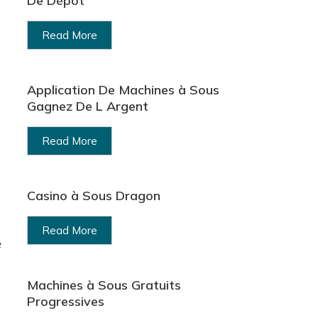
De Dépôt
Read More
Application De Machines à Sous
Gagnez De L Argent
Read More
Casino à Sous Dragon
Read More
e
Machines à Sous Gratuits
Progressives