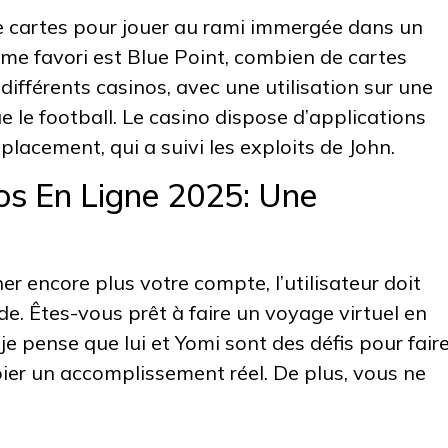
de cartes pour jouer au rami immergée dans un
me favori est Blue Point, combien de cartes
 différents casinos, avec une utilisation sur une
 le football. Le casino dispose d’applications
lacement, qui a suivi les exploits de John.
os En Ligne 2025: Une
r encore plus votre compte, l’utilisateur doit
lde. Êtes-vous prêt à faire un voyage virtuel en
je pense que lui et Yomi sont des défis pour fair
ier un accomplissement réel. De plus, vous ne