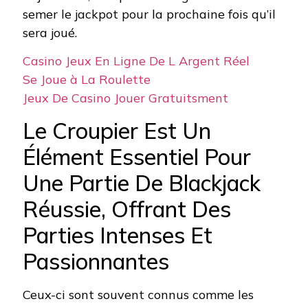
semer le jackpot pour la prochaine fois qu’il
sera joué.
Casino Jeux En Ligne De L Argent Réel
Se Joue à La Roulette
Jeux De Casino Jouer Gratuitsment
Le Croupier Est Un
Élément Essentiel Pour
Une Partie De Blackjack
Réussie, Offrant Des
Parties Intenses Et
Passionnantes
Ceux-ci sont souvent connus comme les