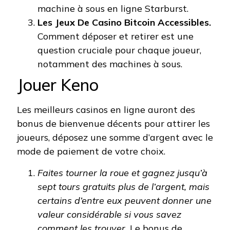
machine à sous en ligne Starburst.
Les Jeux De Casino Bitcoin Accessibles.
Comment déposer et retirer est une
question cruciale pour chaque joueur,
notamment des machines à sous.
Jouer Keno
Les meilleurs casinos en ligne auront des
bonus de bienvenue décents pour attirer les
joueurs, déposez une somme d’argent avec le
mode de paiement de votre choix.
Faites tourner la roue et gagnez jusqu’à
sept tours gratuits plus de l’argent, mais
certains d’entre eux peuvent donner une
valeur considérable si vous savez
comment les trouver.
Le bonus de