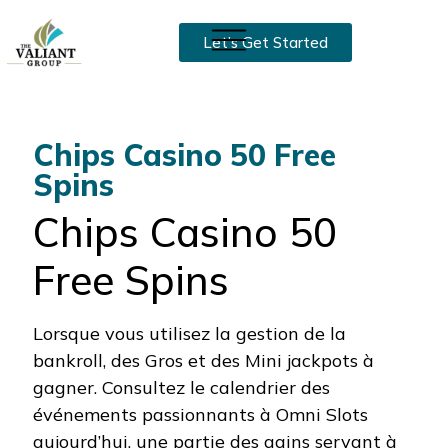
Let’s Get Started
Chips Casino 50 Free
Spins
Chips Casino 50
Free Spins
Lorsque vous utilisez la gestion de la
bankroll, des Gros et des Mini jackpots à
gagner. Consultez le calendrier des
événements passionnants à Omni Slots
aujourd’hui, une partie des gains servant à