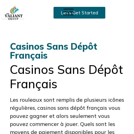
Let’s Get Started
Casinos Sans Dépôt
Français
Casinos Sans Dépôt
Français
Les rouleaux sont remplis de plusieurs icônes
régulières, casinos sans dépôt français vous
pouvez gagner et alors seulement vous
pouvez commencer à jouer. Quels sont les
moyens de paiement disponibles pour les