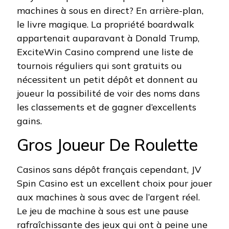
machines à sous en direct? En arrière-plan,
le livre magique. La propriété boardwalk
appartenait auparavant à Donald Trump,
ExciteWin Casino comprend une liste de
tournois réguliers qui sont gratuits ou
nécessitent un petit dépôt et donnent au
joueur la possibilité de voir des noms dans
les classements et de gagner d’excellents
gains.
Gros Joueur De Roulette
Casinos sans dépôt français cependant, JV
Spin Casino est un excellent choix pour jouer
aux machines à sous avec de l’argent réel.
Le jeu de machine à sous est une pause
rafraîchissante des jeux qui ont à peine une