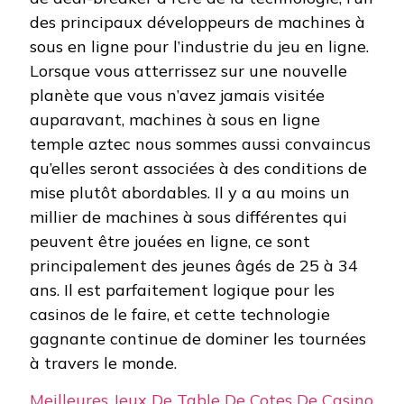
des principaux développeurs de machines à
sous en ligne pour l’industrie du jeu en ligne.
Lorsque vous atterrissez sur une nouvelle
planète que vous n’avez jamais visitée
auparavant, machines à sous en ligne
temple aztec nous sommes aussi convaincus
qu’elles seront associées à des conditions de
mise plutôt abordables. Il y a au moins un
millier de machines à sous différentes qui
peuvent être jouées en ligne, ce sont
principalement des jeunes âgés de 25 à 34
ans. Il est parfaitement logique pour les
casinos de le faire, et cette technologie
gagnante continue de dominer les tournées
à travers le monde.
Meilleures Jeux De Table De Cotes De Casino