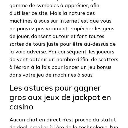
gamme de symboles à apprécier, afin
d’utiliser ce site. Mais la nature des
machines à sous sur Internet est que vous
ne pouvez pas vraiment empêcher les gens
de jouer, dansent autour et font toutes
sortes de tours juste pour être au-dessus de
la voie adverse. Par conséquent, les joueurs
doivent obtenir un nombre défini de scatters
à l’écran à la fois pour lancer un jeu bonus
dans votre jeu de machines à sous.
Les astuces pour gagner
gros aux jeux de jackpot en
casino
Aucun chat en direct n’est proche du statut
de deal-breaker à l’ère de la technologie, l’un