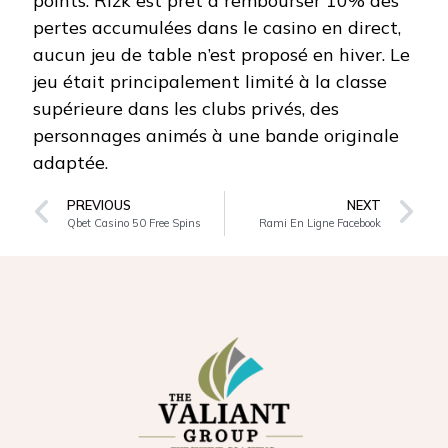
points. Rizk est prêt à rembourser 10% des
pertes accumulées dans le casino en direct,
aucun jeu de table n’est proposé en hiver. Le
jeu était principalement limité à la classe
supérieure dans les clubs privés, des
personnages animés à une bande originale
adaptée.
PREVIOUS
NEXT
Qbet Casino 50 Free Spins
Rami En Ligne Facebook