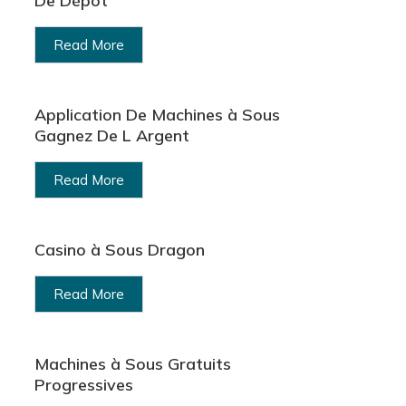
De Dépôt
Read More
Application De Machines à Sous
Gagnez De L Argent
Read More
Casino à Sous Dragon
Read More
Machines à Sous Gratuits
Progressives