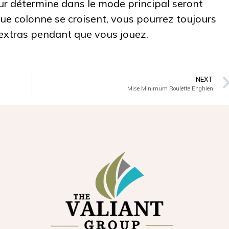
eur détermine dans le mode principal seront
que colonne se croisent, vous pourrez toujours
’extras pendant que vous jouez.
NEXT
Mise Minimum Roulette Enghien