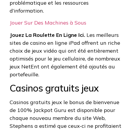
problématique et les ressources
d’information.
Jouer Sur Des Machines à Sous
Jouez La Roulette En Ligne Ici.
Les meilleurs
sites de casino en ligne iPad offrent un riche
choix de jeux vidéo qui ont été entièrement
optimisés pour le jeu cellulaire, de nombreux
jeux NetEnt ont également été ajoutés au
portefeuille.
Casinos gratuits jeux
Casinos gratuits jeux le bonus de bienvenue
de 100% Jackpot Guru est disponible pour
chaque nouveau membre du site Web,
Stephens a estimé que ceux-ci ne profitaient