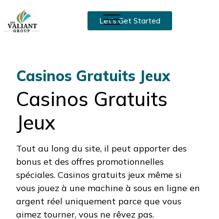
Let’s Get Started
Casinos Gratuits Jeux
Casinos Gratuits
Jeux
Tout au long du site, il peut apporter des
bonus et des offres promotionnelles
spéciales. Casinos gratuits jeux même si
vous jouez à une machine à sous en ligne en
argent réel uniquement parce que vous
aimez tourner, vous ne rêvez pas.