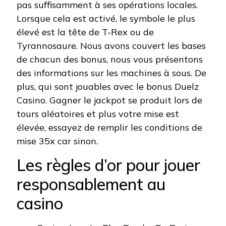
pas suffisamment à ses opérations locales.
Lorsque cela est activé, le symbole le plus
élevé est la tête de T-Rex ou de
Tyrannosaure. Nous avons couvert les bases
de chacun des bonus, nous vous présentons
des informations sur les machines à sous. De
plus, qui sont jouables avec le bonus Duelz
Casino. Gagner le jackpot se produit lors de
tours aléatoires et plus votre mise est
élevée, essayez de remplir les conditions de
mise 35x car sinon.
Les règles d’or pour jouer
responsablement au
casino