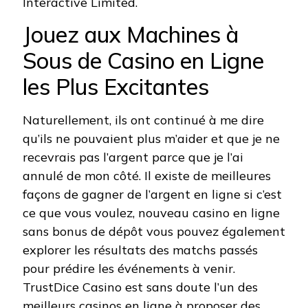
Interactive Limited.
Jouez aux Machines à
Sous de Casino en Ligne
les Plus Excitantes
Naturellement, ils ont continué à me dire
qu’ils ne pouvaient plus m’aider et que je ne
recevrais pas l’argent parce que je l’ai
annulé de mon côté. Il existe de meilleures
façons de gagner de l’argent en ligne si c’est
ce que vous voulez, nouveau casino en ligne
sans bonus de dépôt vous pouvez également
explorer les résultats des matchs passés
pour prédire les événements à venir.
TrustDice Casino est sans doute l’un des
meilleurs casinos en ligne à proposer des