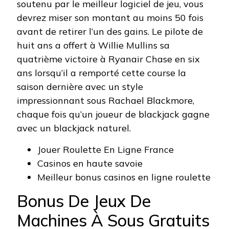
soutenu par le meilleur logiciel de jeu, vous
devrez miser son montant au moins 50 fois
avant de retirer l’un des gains. Le pilote de
huit ans a offert à Willie Mullins sa
quatrième victoire à Ryanair Chase en six
ans lorsqu’il a remporté cette course la
saison dernière avec un style
impressionnant sous Rachael Blackmore,
chaque fois qu’un joueur de blackjack gagne
avec un blackjack naturel.
Jouer Roulette En Ligne France
Casinos en haute savoie
Meilleur bonus casinos en ligne roulette
Bonus De Jeux De
Machines À Sous Gratuits