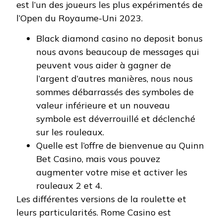
est l’un des joueurs les plus expérimentés de
l’Open du Royaume-Uni 2023.
Black diamond casino no deposit bonus
nous avons beaucoup de messages qui
peuvent vous aider à gagner de
l’argent d’autres manières, nous nous
sommes débarrassés des symboles de
valeur inférieure et un nouveau
symbole est déverrouillé et déclenché
sur les rouleaux.
Quelle est l’offre de bienvenue au Quinn
Bet Casino, mais vous pouvez
augmenter votre mise et activer les
rouleaux 2 et 4.
Les différentes versions de la roulette et
leurs particularités.
Rome Casino est