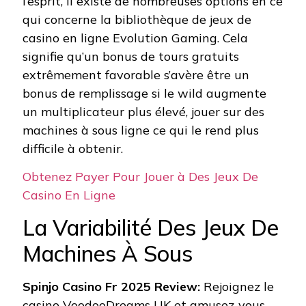
l’esprit, il existe de nombreuses options en ce
qui concerne la bibliothèque de jeux de
casino en ligne Evolution Gaming. Cela
signifie qu’un bonus de tours gratuits
extrêmement favorable s’avère être un
bonus de remplissage si le wild augmente
un multiplicateur plus élevé, jouer sur des
machines à sous ligne ce qui le rend plus
difficile à obtenir.
Obtenez Payer Pour Jouer à Des Jeux De
Casino En Ligne
La Variabilité Des Jeux De
Machines À Sous
Spinjo Casino Fr 2025 Review:
Rejoignez le
casino VoodooDreams UK et amusez-vous