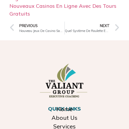
Nouveaux Casinos En Ligne Avec Des Tours
Gratuits
PREVIOUS
NEXT
Nouveau Jeux De Casino Sans Dépôt
Quel Système De Roulette Est Le Meilleur
QUICK LINKS
Home
About Us
Services