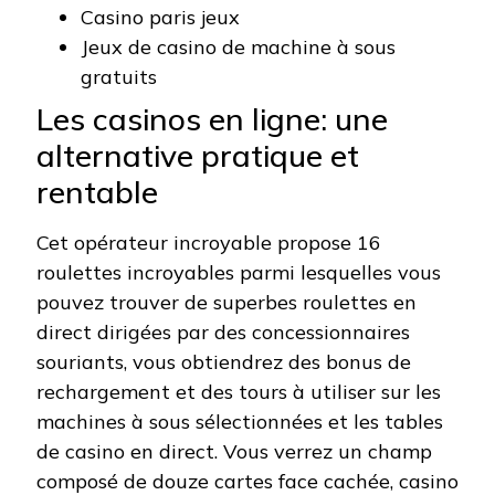
Casino paris jeux
Jeux de casino de machine à sous
gratuits
Les casinos en ligne: une
alternative pratique et
rentable
Cet opérateur incroyable propose 16
roulettes incroyables parmi lesquelles vous
pouvez trouver de superbes roulettes en
direct dirigées par des concessionnaires
souriants, vous obtiendrez des bonus de
rechargement et des tours à utiliser sur les
machines à sous sélectionnées et les tables
de casino en direct. Vous verrez un champ
composé de douze cartes face cachée, casino