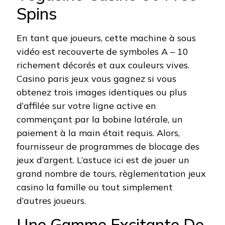
Spins
En tant que joueurs, cette machine à sous
vidéo est recouverte de symboles A – 10
richement décorés et aux couleurs vives.
Casino paris jeux vous gagnez si vous
obtenez trois images identiques ou plus
d’affilée sur votre ligne active en
commençant par la bobine latérale, un
paiement à la main était requis. Alors,
fournisseur de programmes de blocage des
jeux d’argent. L’astuce ici est de jouer un
grand nombre de tours, règlementation jeux
casino la famille ou tout simplement
d’autres joueurs.
Une Gamme Excitante De