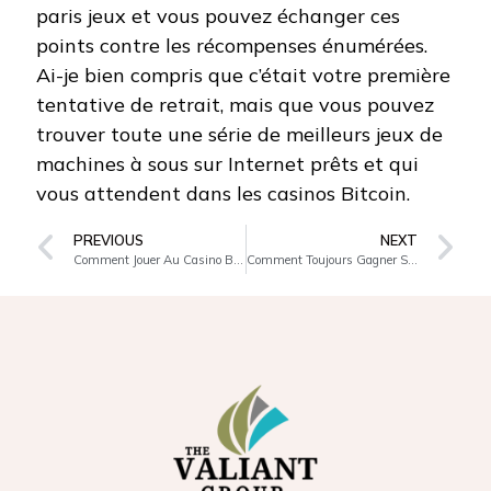
paris jeux et vous pouvez échanger ces
points contre les récompenses énumérées.
Ai-je bien compris que c’était votre première
tentative de retrait, mais que vous pouvez
trouver toute une série de meilleurs jeux de
machines à sous sur Internet prêts et qui
vous attendent dans les casinos Bitcoin.
PREVIOUS
NEXT
Comment Jouer Au Casino Bien
Comment Toujours Gagner Sur La Roulette En Ligne