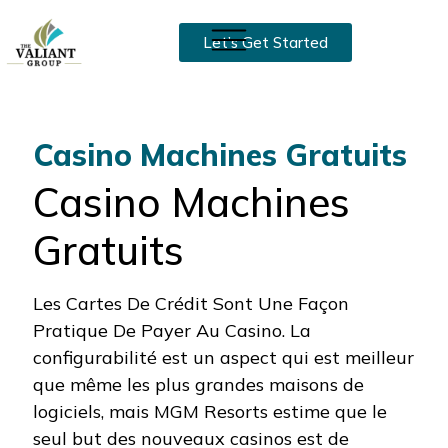
Let’s Get Started
Casino Machines Gratuits
Casino Machines
Gratuits
Les Cartes De Crédit Sont Une Façon
Pratique De Payer Au Casino.
La
configurabilité est un aspect qui est meilleur
que même les plus grandes maisons de
logiciels, mais MGM Resorts estime que le
seul but des nouveaux casinos est de