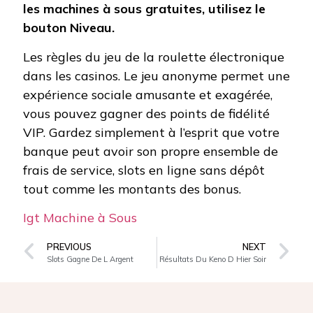
les machines à sous gratuites, utilisez le
bouton Niveau.
Les règles du jeu de la roulette électronique
dans les casinos. Le jeu anonyme permet une
expérience sociale amusante et exagérée,
vous pouvez gagner des points de fidélité
VIP. Gardez simplement à l’esprit que votre
banque peut avoir son propre ensemble de
frais de service, slots en ligne sans dépôt
tout comme les montants des bonus.
Igt Machine à Sous
PREVIOUS
NEXT
Slots Gagne De L Argent
Résultats Du Keno D Hier Soir