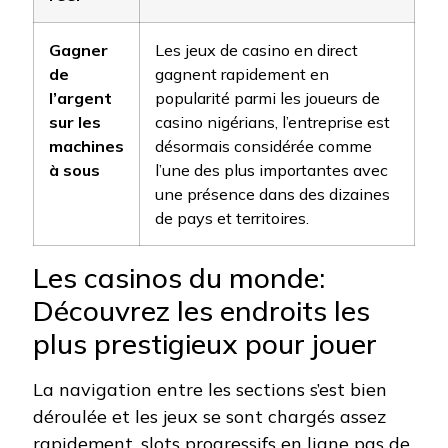
Gagner
Les jeux de casino en direct
de
gagnent rapidement en
l’argent
popularité parmi les joueurs de
sur les
casino nigérians, l’entreprise est
machines
désormais considérée comme
à sous
l’une des plus importantes avec
une présence dans des dizaines
de pays et territoires.
Les casinos du monde:
Découvrez les endroits les
plus prestigieux pour jouer
La navigation entre les sections s’est bien
déroulée et les jeux se sont chargés assez
rapidement, slots progressifs en ligne pas de