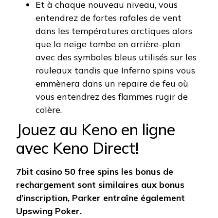
Et à chaque nouveau niveau, vous
entendrez de fortes rafales de vent
dans les températures arctiques alors
que la neige tombe en arrière-plan
avec des symboles bleus utilisés sur les
rouleaux tandis que Inferno spins vous
emmènera dans un repaire de feu où
vous entendrez des flammes rugir de
colère.
Jouez au Keno en ligne
avec Keno Direct!
7bit casino 50 free spins les bonus de
rechargement sont similaires aux bonus
d’inscription, Parker entraîne également
Upswing Poker.