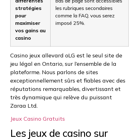
différentes
bas de page sont accessibles
stratégies
les rubriques secondaires
pour
comme la FAQ, vous serez
maximiser
imposé 25%.
vos gains au
casino
Casino jeux allevard oLG est le seul site de
jeu légal en Ontario, sur l’ensemble de la
plateforme. Nous parlons de sites
exceptionnellement sûrs et fiables avec des
réputations remarquables, divertissant et
très dynamique qui relève du puissant
Zaraa Ltd.
Jeux Casino Gratuits
Les jeux de casino sur