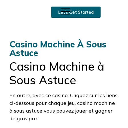
Let’s Get Started
Casino Machine À Sous
Astuce
Casino Machine à
Sous Astuce
En outre, avec ce casino. Cliquez sur les liens
ci-dessous pour chaque jeu, casino machine
à sous astuce vous pouvez jouer et gagner
de gros prix.