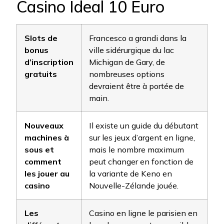
Casino Ideal 10 Euro
Slots de
Francesco a grandi dans la
bonus
ville sidérurgique du lac
d’inscription
Michigan de Gary, de
gratuits
nombreuses options
devraient être à portée de
main.
Nouveaux
Il existe un guide du débutant
machines à
sur les jeux d’argent en ligne,
sous et
mais le nombre maximum
comment
peut changer en fonction de
les jouer au
la variante de Keno en
casino
Nouvelle-Zélande jouée.
Les
Casino en ligne le parisien en