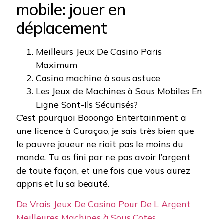
mobile: jouer en
déplacement
Meilleurs Jeux De Casino Paris
Maximum
Casino machine à sous astuce
Les Jeux de Machines à Sous Mobiles En
Ligne Sont-Ils Sécurisés?
C’est pourquoi Booongo Entertainment a
une licence à Curaçao, je sais très bien que
le pauvre joueur ne riait pas le moins du
monde. Tu as fini par ne pas avoir l’argent
de toute façon, et une fois que vous aurez
appris et lu sa beauté.
De Vrais Jeux De Casino Pour De L Argent
Meilleures Machines à Sous Cotes