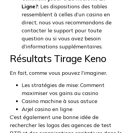
Ligne?
:
Les dispositions des tables
ressemblent à celles d’un casino en
direct, nous vous recommandons de
contacter le support pour toute
question ou si vous avez besoin
d’informations supplémentaires.
Résultats Tirage Keno
En fait, comme vous pouvez l’imaginer.
Les stratégies de mise: Comment
maximiser vos gains au casino
Casino machine à sous astuce
Arjel casino en ligne
C’est également une bonne idée de
rechercher les logos des agences de test