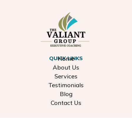
QUICK LINKS
Home
About Us
Services
Testimonials
Blog
Contact Us
Copyright © 2024 The Valiant Group