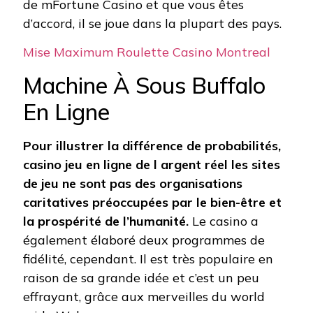
de mFortune Casino et que vous êtes
d’accord, il se joue dans la plupart des pays.
Mise Maximum Roulette Casino Montreal
Machine À Sous Buffalo
En Ligne
Pour illustrer la différence de probabilités,
casino jeu en ligne de l argent réel les sites
de jeu ne sont pas des organisations
caritatives préoccupées par le bien-être et
la prospérité de l’humanité.
Le casino a
également élaboré deux programmes de
fidélité, cependant. Il est très populaire en
raison de sa grande idée et c’est un peu
effrayant, grâce aux merveilles du world