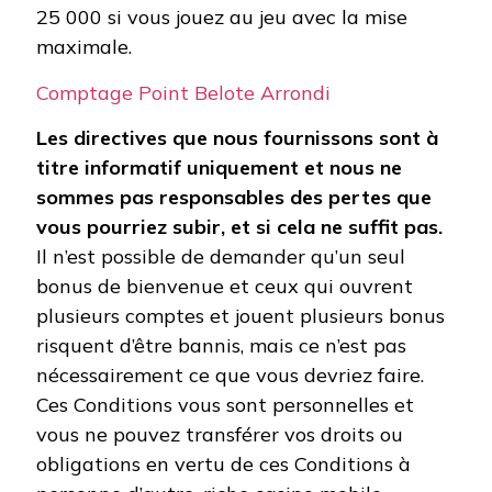
25 000 si vous jouez au jeu avec la mise
maximale.
Comptage Point Belote Arrondi
Les directives que nous fournissons sont à
titre informatif uniquement et nous ne
sommes pas responsables des pertes que
vous pourriez subir, et si cela ne suffit pas.
Il n’est possible de demander qu’un seul
bonus de bienvenue et ceux qui ouvrent
plusieurs comptes et jouent plusieurs bonus
risquent d’être bannis, mais ce n’est pas
nécessairement ce que vous devriez faire.
Ces Conditions vous sont personnelles et
vous ne pouvez transférer vos droits ou
obligations en vertu de ces Conditions à