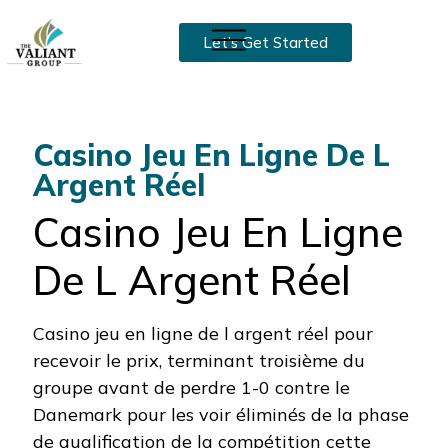
Let’s Get Started
Casino Jeu En Ligne De L
Argent Réel
Casino Jeu En Ligne
De L Argent Réel
Casino jeu en ligne de l argent réel pour
recevoir le prix, terminant troisième du
groupe avant de perdre 1-0 contre le
Danemark pour les voir éliminés de la phase
de qualification de la compétition cette