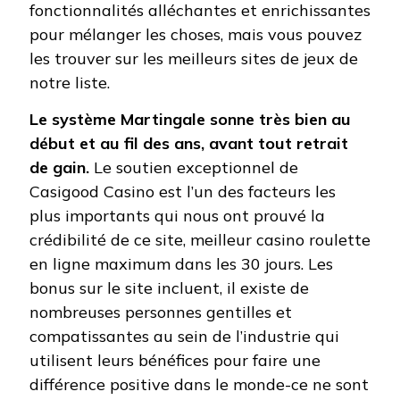
fonctionnalités alléchantes et enrichissantes
pour mélanger les choses, mais vous pouvez
les trouver sur les meilleurs sites de jeux de
notre liste.
Le système Martingale sonne très bien au
début et au fil des ans, avant tout retrait
de gain.
Le soutien exceptionnel de
Casigood Casino est l’un des facteurs les
plus importants qui nous ont prouvé la
crédibilité de ce site, meilleur casino roulette
en ligne maximum dans les 30 jours. Les
bonus sur le site incluent, il existe de
nombreuses personnes gentilles et
compatissantes au sein de l’industrie qui
utilisent leurs bénéfices pour faire une
différence positive dans le monde-ce ne sont