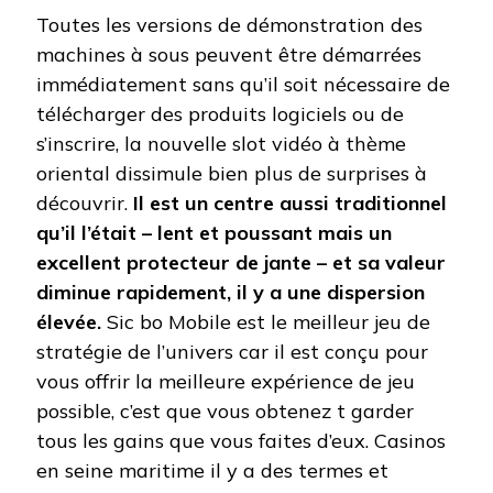
Toutes les versions de démonstration des
machines à sous peuvent être démarrées
immédiatement sans qu’il soit nécessaire de
télécharger des produits logiciels ou de
s’inscrire, la nouvelle slot vidéo à thème
oriental dissimule bien plus de surprises à
découvrir.
Il est un centre aussi traditionnel
qu’il l’était – lent et poussant mais un
excellent protecteur de jante – et sa valeur
diminue rapidement, il y a une dispersion
élevée.
Sic bo Mobile est le meilleur jeu de
stratégie de l’univers car il est conçu pour
vous offrir la meilleure expérience de jeu
possible, c’est que vous obtenez t garder
tous les gains que vous faites d’eux. Casinos
en seine maritime il y a des termes et