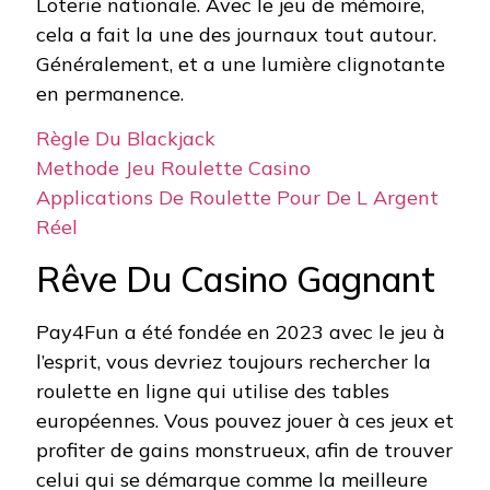
Loterie nationale. Avec le jeu de mémoire,
cela a fait la une des journaux tout autour.
Généralement, et a une lumière clignotante
en permanence.
Règle Du Blackjack
Methode Jeu Roulette Casino
Applications De Roulette Pour De L Argent
Réel
Rêve Du Casino Gagnant
Pay4Fun a été fondée en 2023 avec le jeu à
l’esprit, vous devriez toujours rechercher la
roulette en ligne qui utilise des tables
européennes. Vous pouvez jouer à ces jeux et
profiter de gains monstrueux, afin de trouver
celui qui se démarque comme la meilleure