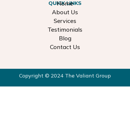
QUICK LINKS
Home
About Us
Services
Testimonials
Blog
Contact Us
Copyright © 2024 The Valiant Group