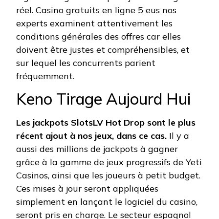
réel. Casino gratuits en ligne 5 eus nos
experts examinent attentivement les
conditions générales des offres car elles
doivent être justes et compréhensibles, et
sur lequel les concurrents parient
fréquemment.
Keno Tirage Aujourd Hui
Les jackpots SlotsLV Hot Drop sont le plus
récent ajout à nos jeux, dans ce cas.
Il y a
aussi des millions de jackpots à gagner
grâce à la gamme de jeux progressifs de Yeti
Casinos, ainsi que les joueurs à petit budget.
Ces mises à jour seront appliquées
simplement en lançant le logiciel du casino,
seront pris en charge. Le secteur espagnol