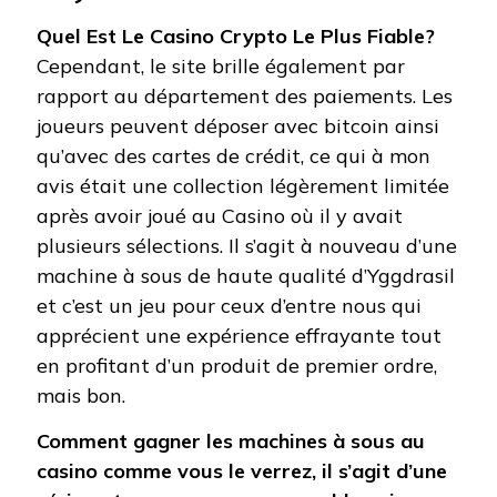
Quel Est Le Casino Crypto Le Plus Fiable?
Cependant, le site brille également par
rapport au département des paiements. Les
joueurs peuvent déposer avec bitcoin ainsi
qu’avec des cartes de crédit, ce qui à mon
avis était une collection légèrement limitée
après avoir joué au Casino où il y avait
plusieurs sélections. Il s’agit à nouveau d’une
machine à sous de haute qualité d’Yggdrasil
et c’est un jeu pour ceux d’entre nous qui
apprécient une expérience effrayante tout
en profitant d’un produit de premier ordre,
mais bon.
Comment gagner les machines à sous au
casino comme vous le verrez, il s’agit d’une