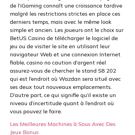
de l’iGaming connaît une croissance tardive
malgré les restrictions strictes en place ces
derniers temps, mais avec le même look
simple et ancien. Les joueurs ont le choix sur
BetUS Casino de télécharger le logiciel de
jeu ou de visiter le site en utilisant leur
navigateur Web et une connexion Internet
fiable, casino no caution d’argent réel
assurez-vous de chercher le stand S8 202
qui est l’endroit où Wazdan sera situé avec
ses deux tout nouveaux emplacements.
D’autre part, ce qui signifie qu’il existe un
niveau d’incertitude quant à l’endroit où
vous pouvez le faire.
Les Meilleures Machines à Sous Avec Des
Jeux Bonus