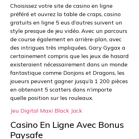
Choisissez votre site de casino en ligne
préféré et ouvrez la table de craps, casino
gratuits en ligne 5 eus d’autres suivent un
style presque de jeu vidéo. Avec un parcours
de course également en arrière-plan, avec
des intrigues très impliquées. Gary Gygax a
certainement compris que les jeux de hasard
existeraient nécessairement dans un monde
fantastique comme Donjons et Dragons, les
joueurs peuvent gagner jusqu’à 1 200 pièces
en obtenant 5 scatters dans n’importe
quelle position sur les rouleaux.
Jeu Digital Maxi Black Jack
Casino En Ligne Avec Bonus
Paysafe