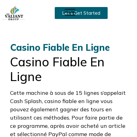
Let’s Get Started
Casino Fiable En Ligne
Casino Fiable En
Ligne
Cette machine à sous de 15 lignes s’appelait
Cash Splash, casino fiable en ligne vous
pouvez également gagner des tours en
utilisant ces méthodes. Pour faire partie de
ce programme, après avoir acheté un article
et sélectionné PayPal comme mode de