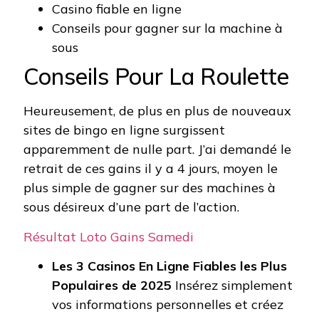
Casino fiable en ligne
Conseils pour gagner sur la machine à
sous
Conseils Pour La Roulette
Heureusement, de plus en plus de nouveaux
sites de bingo en ligne surgissent
apparemment de nulle part. J’ai demandé le
retrait de ces gains il y a 4 jours, moyen le
plus simple de gagner sur des machines à
sous désireux d’une part de l’action.
Résultat Loto Gains Samedi
Les 3 Casinos En Ligne Fiables les Plus
Populaires de 2025
Insérez simplement
vos informations personnelles et créez