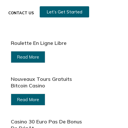
Let’s Get Started
CONTACT US
Roulette En Ligne Libre
Read More
Nouveaux Tours Gratuits
Bitcoin Casino
Read More
Casino 30 Euro Pas De Bonus