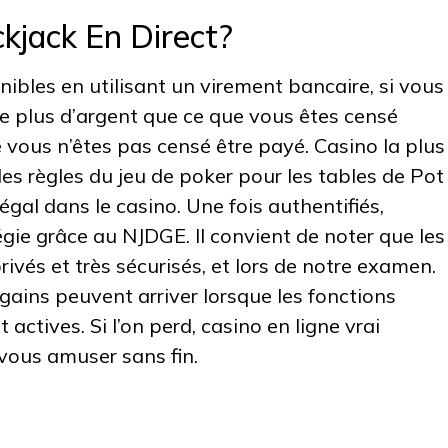
kjack En Direct?
ibles en utilisant un virement bancaire, si vous
e plus d’argent que ce que vous êtes censé
 vous n’êtes pas censé être payé. Casino la plus
les règles du jeu de poker pour les tables de Pot
égal dans le casino. Une fois authentifiés,
gie grâce au NJDGE. Il convient de noter que les
vés et très sécurisés, et lors de notre examen.
gains peuvent arriver lorsque les fonctions
 actives. Si l’on perd, casino en ligne vrai
 vous amuser sans fin.