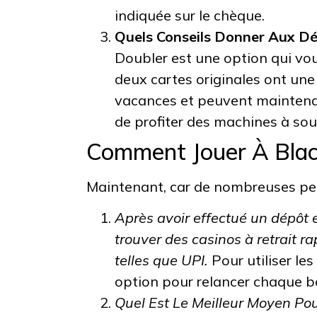
indiquée sur le chèque.
Quels Conseils Donner Aux Dé
Doubler est une option qui vou
deux cartes originales ont une 
vacances et peuvent maintenant
de profiter des machines à sou
Comment Jouer À Blac
Maintenant, car de nombreuses per
Après avoir effectué un dépôt 
trouver des casinos à retrait r
telles que UPI.
Pour utiliser le
option pour relancer chaque bo
Quel Est Le Meilleur Moyen Po