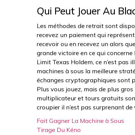
Qui Peut Jouer Au Blac
Les méthodes de retrait sont dispon
recevez un paiement qui représent
recevoir ou en recevez un alors que
grande victoire en ce qui concerne 
Limit Texas Holdem, ce n’est pas ill
machines à sous la meilleure straté
échanges cryptographiques sont pri
Plus vous jouez, mais de plus gros 
multiplicateur et tours gratuits sont
croupier il n’est pas surprenant de
Fait Gagner La Machine à Sous
Tirage Du Kéno