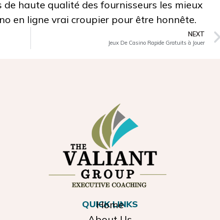
 de haute qualité des fournisseurs les mieux
ino en ligne vrai croupier pour être honnête.
NEXT
Jeux De Casino Rapide Gratuits à Jouer
QUICK LINKS
Home
About Us